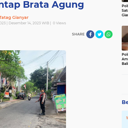
ntap Brata Agung
Pol
Sat
Gia
Tatag Gianyar
Kasu
023 | Desember 14, 2023 WIB |
0
Views
Med
SHARE
Pol
Ama
Bali
Dis
Be