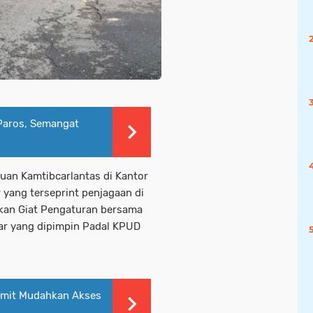
Paros, Semangat
uan Kamtibcarlantas di Kantor
 yang terseprint penjagaan di
kan Giat Pengaturan bersama
ar yang dipimpin Padal KPUD
rmit Mudahkan Akses