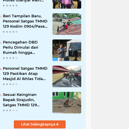
Polres Gianyar Raih
Penghargaan
Hoegeng Awards 2026
Beri Tampilan Baru,
Personel Satgas TMMD
129 Kodim 0904/Paser
Cat Atap Rumah
Marbot
Pencegahan DBD
Perlu Dimulai dari
Rumah hingga
Lingkungan Sekolah
Personel Satgas TMMD
129 Pastikan Atap
Masjid Al Ikhlas Tidak
Bocor Lagi
Sesuai Keinginan
Bapak Sirajudin,
Satgas TMMD 129
Ubah Tampilan
Rumahnya
Lihat Selengkapnya