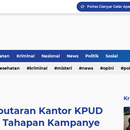
Inilah Tampilan Baru Ru
Voli Menjadi Pengisi W
atan
Kriminal
Nasional
News
Politik
Sosial
esehatan
kriminal
misteri
news
opini
pol
Kr
putaran Kantor KPUD
 Tahapan Kampanye