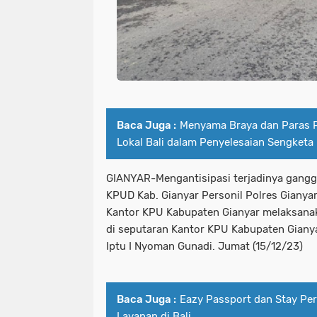
Baca Juga :
Menyama Braya dan Paras 
Lokal Bali dalam Penyelesaian Sengketa
GIANYAR-Mengantisipasi terjadinya gangg
KPUD Kab. Gianyar Personil Polres Gianyar
Kantor KPU Kabupaten Gianyar melaksana
di seputaran Kantor KPU Kabupaten Giany
Iptu I Nyoman Gunadi. Jumat (15/12/23)
Baca Juga :
Eazy Passport dan Stay Pe
Layanan di Bali