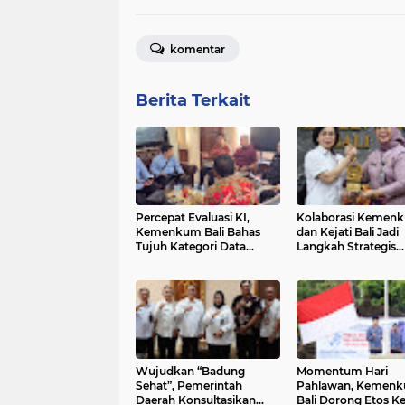
komentar
Berita Terkait
Percepat Evaluasi KI,
Kolaborasi Kemen
Kemenkum Bali Bahas
dan Kejati Bali Jadi
Tujuh Kategori Data
Langkah Strategis
Utama dengan BPKP
Perkuat Layanan 
Masyarakat
Wujudkan “Badung
Momentum Hari
Sehat”, Pemerintah
Pahlawan, Kemen
Daerah Konsultasikan
Bali Dorong Etos Ke