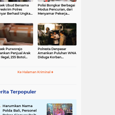
sek Ubud Bersama
Polisi Bongkar Berbagai
reskrim Polres
Modus Pencurian, dari
nyar Berhasil Ungkap
Menyamar Pekerja
s Curanmor Viral di
hingga Bobol Gerai
ia Sosial
sek Purworejo
Polresta Denpasar
nkan Penjual Arak
Amankan Puluhan WNA
 Ilegal, 255 Botol
Diduga Korban
ita
Penyekapan Akan di
Jadikan Operator Scam
Ke Halaman Kriminal
rita Terpopuler
Harumkan Nama
Polda Bali, Personel