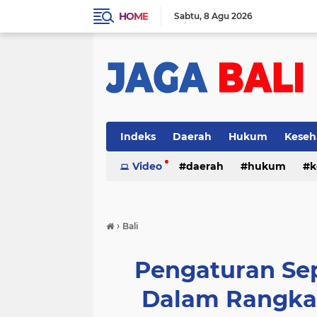
HOME
Sabtu
8 Agu 2026
Indeks
Daerah
Hukum
Keseh
Video
daerah
hukum
k
›
Bali
Pengaturan Se
Dalam Rangka