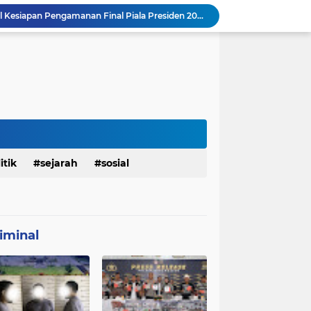
mah Bapak Sirajudi Setelah Direnovasi
Personel Satgas TMMD 129 Kodim 0904/Paser Bongkar Rumah milik Bapak Harim
Sasaran RTLH Ke 5 Sudah Mulai Dieksekusi Oleh Satgas TMMD 129 Kodim 0904/Paser
aktu Luang Personel TMMD 129 Pada Sore Hari
Satgas TMMD Ke 129 Kodim 0904/Paser Pasang Lantai Baru Pada Rumah Bapak Harim
TMMD Ke 129 Kodim 0904/Paser Terima Kunjungan Dari Tim Wasev Mabesad
Personel Satgas TMMD 129 Kodim 0904/Paser Ciptakan Lingkungan Bersih
Sosialisasi Bahaya Narkoba Pada TMMD 129 Kodim 0904/Paser Disambut Positif
Babinsa Hadir di Posyandu Cenderawasih, Wujud Sinergi TNI Dukung Kesehatan Masyarakat
itik
sejarah
sosial
Polres Gianyar Gelar Apel Kesiapan Pengamanan Final Piala Presiden 2026
iminal