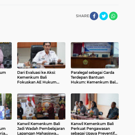
SHARE
kum
Dari Evaluasi ke Aksi:
Paralegal sebagai Garda
Kemenkum Bali
Terdepan Bantuan
Fokuskan AE Hukum
Hukum: Kemenkum Bali
Hukum
2025 untuk Dampak
Beri Pelatihan di Singaraja
Nyata
Kanwil Kemenkum Bali
Kanwil Kemenkum Bali
kum
Jadi Wadah Pembelajaran
Perkuat Pengawasan
rja
Lapangan Mahasiswa
sebagai Upaya Preventif