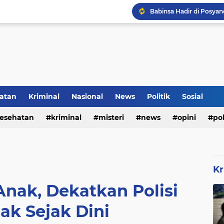
Inilah Tampilan Baru Ru
Rumah Bapak Sirajudin 
Pencegahan DBD Perlu 
atan
Kriminal
Nasional
News
Politik
Sosial
esehatan
kriminal
misteri
news
opini
pol
Kr
Anak, Dekatkan Polisi
ak Sejak Dini