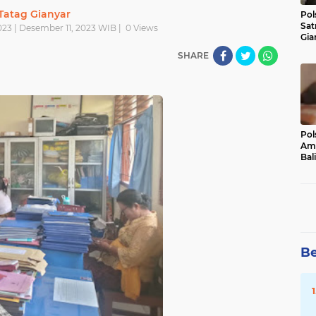
Tatag Gianyar
Pol
Sat
023 | Desember 11, 2023 WIB |
0
Views
Gia
Kasu
SHARE
Med
Pol
Ama
Bali
Dis
Be