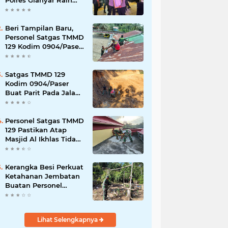
Polres Gianyar Raih
Penghargaan
Hoegeng Awards 2026
Beri Tampilan Baru,
Personel Satgas TMMD
129 Kodim 0904/Paser
Cat Atap Rumah
Marbot
Satgas TMMD 129
Kodim 0904/Paser
Buat Parit Pada Jalan
Baru
Personel Satgas TMMD
129 Pastikan Atap
Masjid Al Ikhlas Tidak
Bocor Lagi
Kerangka Besi Perkuat
Ketahanan Jembatan
Buatan Personel
TMMD 129
Lihat Selengkapnya