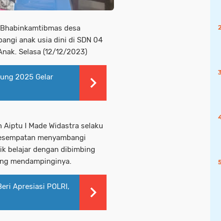
d-Bhabinkamtibmas desa
angi anak usia dini di SDN 04
Anak. Selasa (12/12/2023)
gung 2025 Gelar
 Aiptu I Made Widastra selaku
kesempatan menyambangi
ik belajar dengan dibimbing
yang mendampinginya.
eri Apresiasi POLRI,