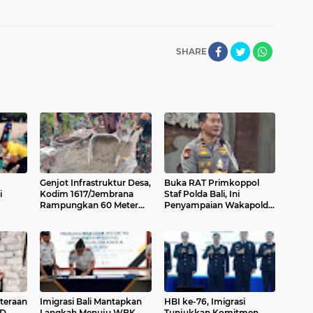
SHARE
Genjot Infrastruktur Desa,
Buka RAT Primkoppol
i
Kodim 1617/Jembrana
Staf Polda Bali, Ini
Rampungkan 60 Meter
Penyampaian Wakapolda
Jalan Rabat Hari Ini
Bali
teraan
Imigrasi Bali Mantapkan
HBI ke-76, Imigrasi
MD
Langkah Menuju WBK
Tunjukkan Komitmen