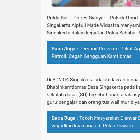
Polda Bali - Polres Gianyar - Polsek Ubu
Singakerta Aiptu I Made Widastra menyamb
Singakerta dalam kegiatan Polisi Sahabat 
Baca Juga :
Personil Preventif Pekat A
Patroli, Cegah Gangguan Kamtibmas
Di SDN 04 Singakerta adalah daerah binaan
Bhabinkamtibmas Desa Singakerta pada 
sekolah dasar (SD) tersebut anak-anak asy
guru pengajar dan orang tua wali murid 
Baca Juga :
Tokoh Masyarakat Gianyar B
wujudkan keamanan di Pulau Dewata