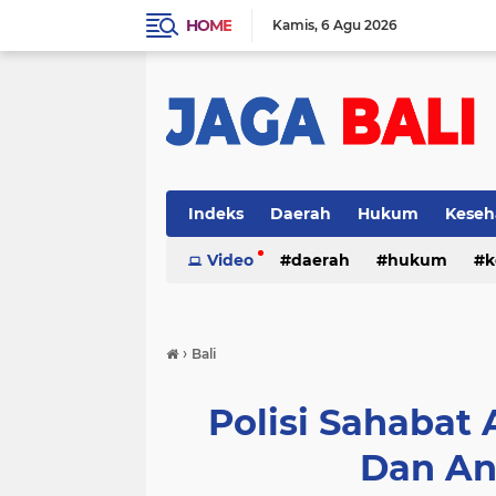
HOME
Kamis
6 Agu 2026
Indeks
Daerah
Hukum
Keseh
Video
daerah
hukum
k
›
Bali
Polisi Sahabat 
Dan An