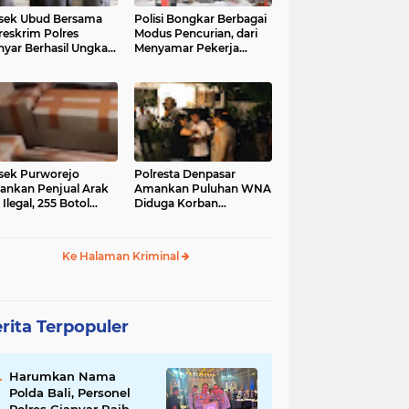
sek Ubud Bersama
Polisi Bongkar Berbagai
reskrim Polres
Modus Pencurian, dari
nyar Berhasil Ungkap
Menyamar Pekerja
s Curanmor Viral di
hingga Bobol Gerai
ia Sosial
sek Purworejo
Polresta Denpasar
nkan Penjual Arak
Amankan Puluhan WNA
 Ilegal, 255 Botol
Diduga Korban
ita
Penyekapan Akan di
Jadikan Operator Scam
Ke Halaman Kriminal
rita Terpopuler
Harumkan Nama
Polda Bali, Personel