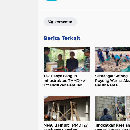
komentar
Berita Terkait
Tak Hanya Bangun
Semangat Gotong
Infrastruktur, TMMD ke-
Royong Warnai Aks
127 Hadirkan Bantuan
Bersih Pantai
Sosial dan Pemeriksaan
Kedonganan
Kesehatan
Menuju Finish: TMMD 127
Tingkatkan Kesejah
Jembrana Capai 85
Warga, Satgas TM