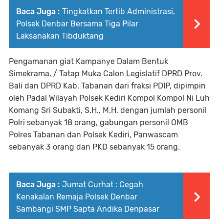
Baca Juga :
Tingkatkan Tertib Administrasi,
Polsek Denbar Bersama Tiga Pilar
Laksanakan Tibduktang
Pengamanan giat Kampanye Dalam Bentuk
Simekrama, / Tatap Muka Calon Legislatif DPRD Prov.
Bali dan DPRD Kab. Tabanan dari fraksi PDIP, dipimpin
oleh Padal Wilayah Polsek Kediri Kompol Kompol Ni Luh
Komang Sri Subakti, S.H., M.H, dengan jumlah personil
Polri sebanyak 18 orang, gabungan personil OMB
Polres Tabanan dan Polsek Kediri, Panwascam
sebanyak 3 orang dan PKD sebanyak 15 orang.
Baca Juga :
Jumat Curhat : Cegah
Kenakalan Remaja Polsek Denbar
Sambangi SMP Sapta Andika Denpasar