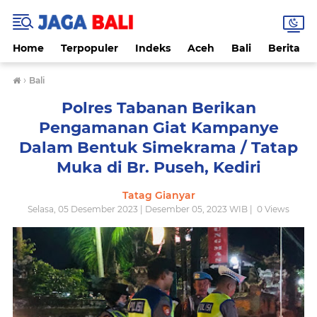
Home
Terpopuler
Indeks
Aceh
Bali
Berita
›
Bali
Polres Tabanan Berikan
Pengamanan Giat Kampanye
Dalam Bentuk Simekrama / Tatap
Muka di Br. Puseh, Kediri
Tatag Gianyar
Selasa, 05 Desember 2023 | Desember 05, 2023 WIB |
0
Views