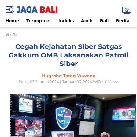
Home
Terpopuler
Indeks
Aceh
Bali
Berita
›
Bali
Cegah Kejahatan Siber Satgas
Gakkum OMB Laksanakan Patroli
Siber
Nugroho Tatag Yuwono
Rabu, 03 Januari 2024 | Januari 03, 2024 WIB |
0
Views