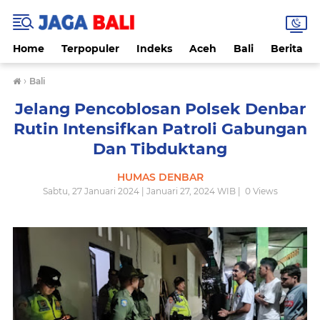
Home
Terpopuler
Indeks
Aceh
Bali
Berita
›
Bali
Jelang Pencoblosan Polsek Denbar
Rutin Intensifkan Patroli Gabungan
Dan Tibduktang
HUMAS DENBAR
Sabtu, 27 Januari 2024 | Januari 27, 2024 WIB |
0
Views