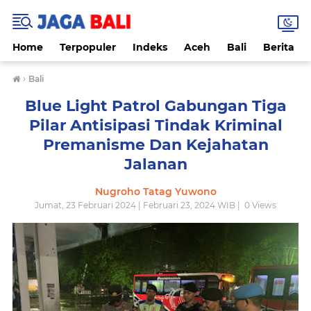
Home
Terpopuler
Indeks
Aceh
Bali
Berita
›
Bali
Blue Light Patrol Gabungan Tiga
Pilar Antisipasi Tindak Kriminal
Premanisme Dan Kejahatan
Jalanan
Nugroho Tatag Yuwono
Jumat, 23 Februari 2024 | Februari 23, 2024 WIB |
0
Views