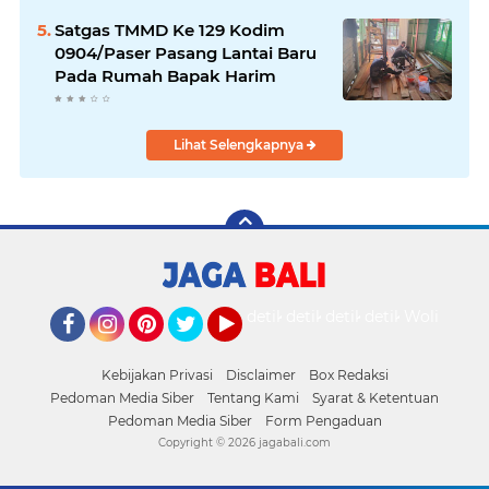
Satgas TMMD Ke 129 Kodim
0904/Paser Pasang Lantai Baru
Pada Rumah Bapak Harim
Lihat Selengkapnya
detikOto
detikTravel
detikFood
detikHealth
Wolipop
Facebook
Instagram
Pinterest
Twitter
YouTube
Kebijakan Privasi
Disclaimer
Box Redaksi
Pedoman Media Siber
Tentang Kami
Syarat & Ketentuan
Pedoman Media Siber
Form Pengaduan
Copyright ©
2026 jagabali.com