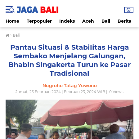
Home
Terpopuler
Indeks
Aceh
Bali
Berita
›
Bali
Pantau Situasi & Stabilitas Harga
Sembako Menjelang Galungan,
Bhabin Singakerta Turun ke Pasar
Tradisional
Nugroho Tatag Yuwono
Jumat, 23 Februari 2024 | Februari 23, 2024 WIB |
0
Views