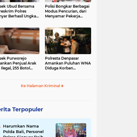
sek Ubud Bersama
Polisi Bongkar Berbagai
reskrim Polres
Modus Pencurian, dari
nyar Berhasil Ungkap
Menyamar Pekerja
s Curanmor Viral di
hingga Bobol Gerai
ia Sosial
sek Purworejo
Polresta Denpasar
nkan Penjual Arak
Amankan Puluhan WNA
 Ilegal, 255 Botol
Diduga Korban
ita
Penyekapan Akan di
Jadikan Operator Scam
Ke Halaman Kriminal
rita Terpopuler
Harumkan Nama
Polda Bali, Personel