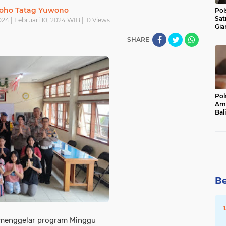
oho Tatag Yuwono
Pol
Sat
024 | Februari 10, 2024 WIB |
0
Views
Gia
Kasu
SHARE
Med
Pol
Ama
Bali
Dis
Be
li menggelar program Minggu