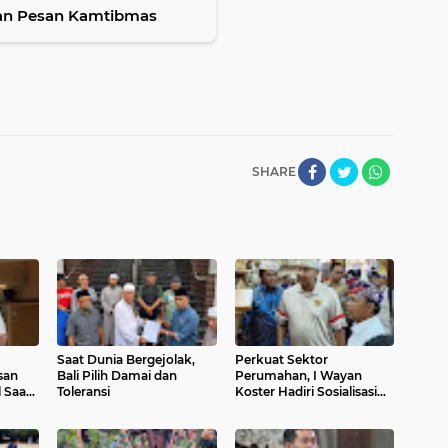
an Pesan Kamtibmas
SHARE
Saat Dunia Bergejolak,
Perkuat Sektor
san
Bali Pilih Damai dan
Perumahan, I Wayan
 Saat
Toleransi
Koster Hadiri Sosialisasi
KPP di Denpasar