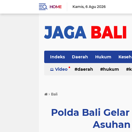
HOME
Kamis
6 Agu 2026
Indeks
Daerah
Hukum
Keseh
Video
daerah
hukum
k
›
Bali
Polda Bali Gelar
Asuhan