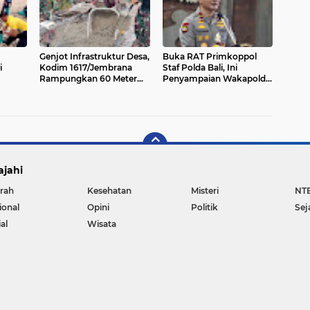
Genjot Infrastruktur Desa,
Buka RAT Primkoppol
i
Kodim 1617/Jembrana
Staf Polda Bali, Ini
Rampungkan 60 Meter
Penyampaian Wakapolda
Jalan Rabat Hari Ini
Bali
ajahi
rah
Kesehatan
Misteri
NT
ional
Opini
Politik
Sej
al
Wisata