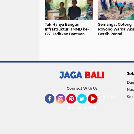
Tak Hanya Bangun
Semangat Gotong
Infrastruktur, TMMD ke-
Royong Warnai Aks
127 Hadirkan Bantuan
Bersih Pantai
Sosial dan Pemeriksaan
Kedonganan
Kesehatan
Jel
Dae
Connect With Us
Nas
detikOto
detikTravel
Sosi
Facebook
Instagram
Pinterest
Twitter
YouTube
detikFood
detikHealth
Wolipop