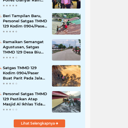
Polres Gianyar Raih
Penghargaan
Hoegeng Awards 2026
Beri Tampilan Baru,
Personel Satgas TMMD
129 Kodim 0904/Paser
Cat Atap Rumah
Marbot
Ramaikan Semangat
Agustusan, Satgas
TMMD 129 Desa Biu
Hiasi Jalanan Desa
Satgas TMMD 129
Kodim 0904/Paser
Buat Parit Pada Jalan
Baru
Personel Satgas TMMD
129 Pastikan Atap
Masjid Al Ikhlas Tidak
Bocor Lagi
Lihat Selengkapnya