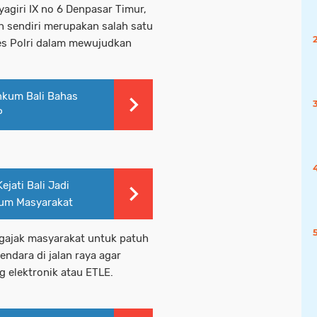
yagiri IX no 6 Denpasar Timur,
h sendiri merupakan salah satu
es Polri dalam mewujudkan
nkum Bali Bahas
P
jati Bali Jadi
kum Masyarakat
gajak masyarakat untuk patuh
endara di jalan raya agar
ng elektronik atau ETLE.