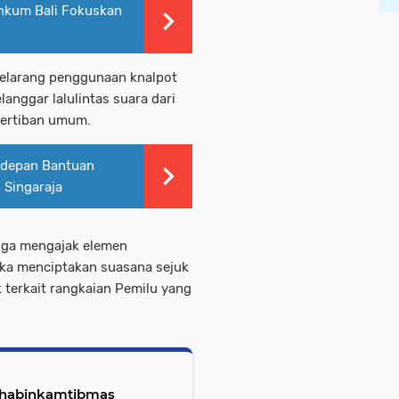
enkum Bali Fokuskan
melarang penggunaan knalpot
anggar lalulintas suara dari
tertiban umum.
erdepan Bantuan
 Singaraja
juga mengajak elemen
ka menciptakan suasana sejuk
 terkait rangkaian Pemilu yang
 Bhabinkamtibmas