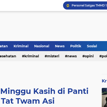
Rumah Bapak Sirajudin 
Pencegahan DBD Perlu 
Kerangka Besi Perkuat
atan
Kriminal
Nasional
News
Politik
Sosial
esehatan
kriminal
misteri
news
opini
pol
Inilah Tampilan Baru Ru
Kr
 Minggu Kasih di Panti
 Tat Twam Asi