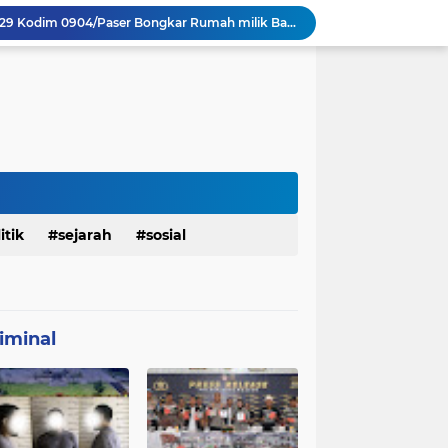
Personel Satgas TMMD 129 Kodim 0904/Paser Bongkar Rumah milik Bapak Harim
Polresta Denpasar Ungkap Kasus Narkoba, Temukan Senpi dan Airsoft Gun Saat Pengerebekan
Masuk Fase Finishing Sebelum Diserahkan
Beri Tampilan Baru, Personel Satgas TMMD 129 Kodim 0904/Paser Cat Atap Rumah Marbot
Dimulai dari Rumah hingga Lingkungan Sekolah
 Ketahanan Jembatan Buatan Personel TMMD 129
Personel Satgas TMMD 129 Pastikan Atap Masjid Al Ikhlas Tidak Bocor Lagi
Harumkan Nama Polda Bali, Personel Polres Gianyar Raih Penghargaan Hoegeng Awards 2026
Ramaikan Semangat Agustusan, Satgas TMMD 129 Desa Biu Hiasi Jalanan Desa
itik
sejarah
sosial
mah Bapak Sirajudi Setelah Direnovasi
iminal