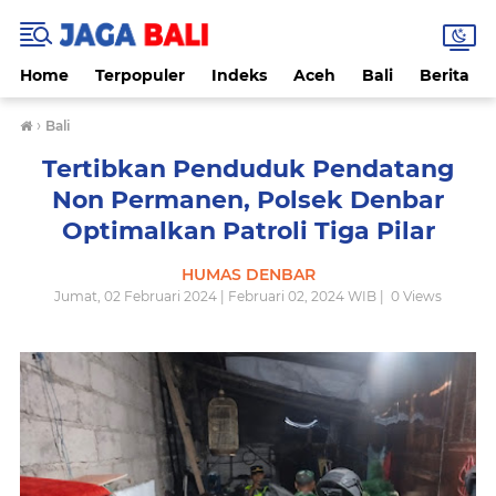
Home
Terpopuler
Indeks
Aceh
Bali
Berita
›
Bali
Tertibkan Penduduk Pendatang
Non Permanen, Polsek Denbar
Optimalkan Patroli Tiga Pilar
HUMAS DENBAR
Jumat, 02 Februari 2024 | Februari 02, 2024 WIB |
0
Views