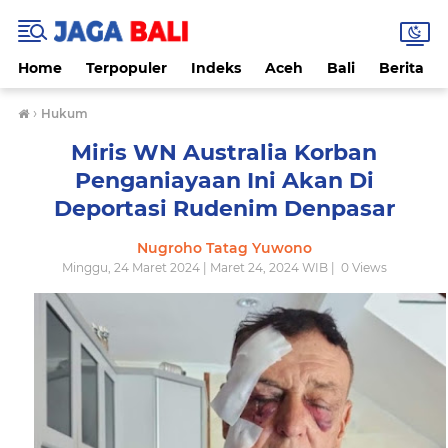
Home
Terpopuler
Indeks
Aceh
Bali
Berita
›
Hukum
Miris WN Australia Korban
Penganiayaan Ini Akan Di
Deportasi Rudenim Denpasar
Nugroho Tatag Yuwono
Minggu, 24 Maret 2024 | Maret 24, 2024 WIB |
0
Views