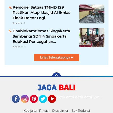
Personel Satgas TMMD 129
Pastikan Atap Masjid Al Ikhlas
Tidak Bocor Lagi
Bhabinkamtibmas Singakerta
Sambangi SDN 4 Singakerta
Edukasi Pencegahan
Penculikan Anak
Lihat Selengkapnya
detikOto
detikTravel
detikFood
detikHealth
Wolipop
Facebook
Instagram
Pinterest
Twitter
YouTube
Kebijakan Privasi
Disclaimer
Box Redaksi