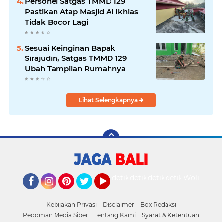
Personel Satgas TMMD 129
Pastikan Atap Masjid Al Ikhlas
Tidak Bocor Lagi
Sesuai Keinginan Bapak
Sirajudin, Satgas TMMD 129
Ubah Tampilan Rumahnya
Lihat Selengkapnya
detikOto
detikTravel
detikFood
detikHealth
Wolipop
Facebook
Instagram
Pinterest
Twitter
YouTube
Kebijakan Privasi
Disclaimer
Box Redaksi
Pedoman Media Siber
Tentang Kami
Syarat & Ketentuan