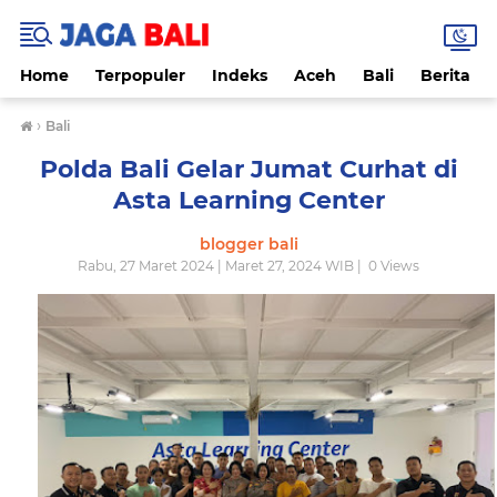
Home
Terpopuler
Indeks
Aceh
Bali
Berita
›
Bali
Polda Bali Gelar Jumat Curhat di
Asta Learning Center
blogger bali
Rabu, 27 Maret 2024 | Maret 27, 2024 WIB |
0
Views