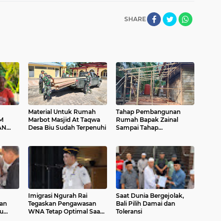
SHARE
Material Untuk Rumah
Tahap Pembangunan
M
Marbot Masjid At Taqwa
Rumah Bapak Zainal
AN
Desa Biu Sudah Terpenuhi
Sampai Tahap
AT
Pembuatan Kerangka
 DAN
Imigrasi Ngurah Rai
Saat Dunia Bergejolak,
an
Tegaskan Pengawasan
Bali Pilih Damai dan
au
WNA Tetap Optimal Saat
Toleransi
WFA