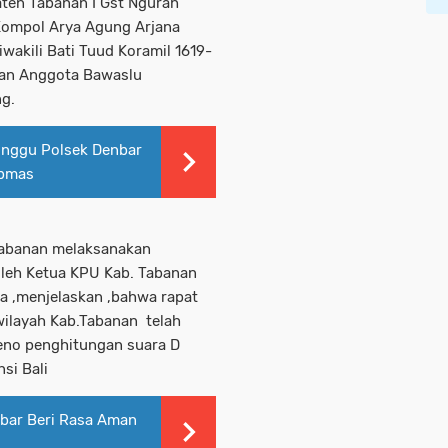
paten Tabanan I Gst Ngurah
 Kompol Arya Agung Arjana
iwakili Bati Tuud Koramil 1619-
 dan Anggota Bawaslu
ng.
inggu Polsek Denbar
ibmas
Tabanan melaksanakan
oleh Ketua KPU Kab. Tabanan
a ,menjelaskan ,bahwa rapat
wilayah Kab.Tabanan telah
pleno penghitungan suara D
nsi Bali
bar Beri Rasa Aman