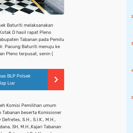
sek Baturiti melaksanakan
tak D hasil rapat Pleno
Kabupaten Tabanan pada Pemilu
r. Pacung Baturiti menuju ke
n Pleno terpusat, senin (
mas BLP Polsek
lap Liar
oleh Komisi Pemilihan umum
en Tabanan beserta Komisioner
efretes, S.H., S.I.K., M.H.,
ana, SH, M.H.,Kajari Tabanan