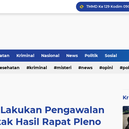
Inilah Tampilan Baru Ru
atan
Kriminal
Nasional
News
Politik
Sosial
Rumah Bapak Sirajudin 
esehatan
kriminal
misteri
news
opini
pol
Kr
n Lakukan Pengawalan
ak Hasil Rapat Pleno