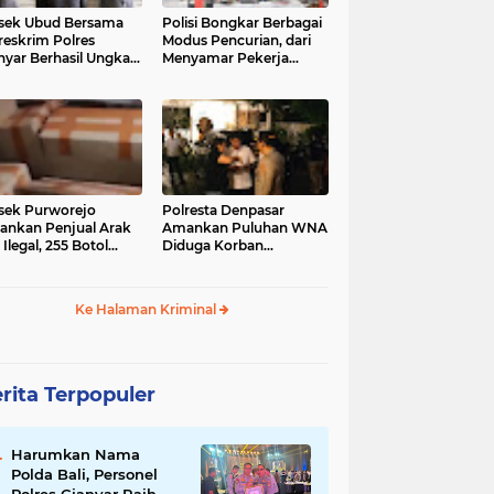
sek Ubud Bersama
Polisi Bongkar Berbagai
reskrim Polres
Modus Pencurian, dari
nyar Berhasil Ungkap
Menyamar Pekerja
s Curanmor Viral di
hingga Bobol Gerai
ia Sosial
sek Purworejo
Polresta Denpasar
nkan Penjual Arak
Amankan Puluhan WNA
 Ilegal, 255 Botol
Diduga Korban
ita
Penyekapan Akan di
Jadikan Operator Scam
Ke Halaman Kriminal
rita Terpopuler
Harumkan Nama
Polda Bali, Personel