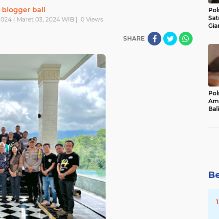
blogger bali
Pol
Sat
024 | Maret 03, 2024 WIB |
0
Views
Gia
Kasu
SHARE
Med
Pol
Ama
Bali
Dis
Be