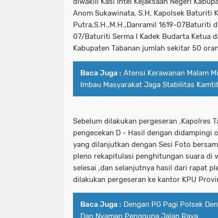
diwakili Kasi Intel Kejaksaan Negeri Kabu
Anom Sukawinata, S.H, Kapolsek Baturiti
Putra,S.H.,M.H.,Danramil 1619-07Baturiti d
07/Baturiti Serma I Kadek Budarta Ketua
Kabupaten Tabanan jumlah sekitar 50 ora
Baca Juga :
Atensi Kerawanan Malam M
Imbau Masyarakat Jaga Stabilitas Kamt
Sebelum dilakukan pergeseran ,Kapolres 
pengecekan D - Hasil dengan didampingi 
yang dilanjutkan dengan Sesi Foto bersam
pleno rekapitulasi penghitungan suara di 
selesai ,dan selanjutnya hasil dari rapat 
dilakukan pergeseran ke kantor KPU Provi
Baca Juga :
Dengan PG Pagi Polsek Den
Dan Nyaman Pengguna Jalan Raya