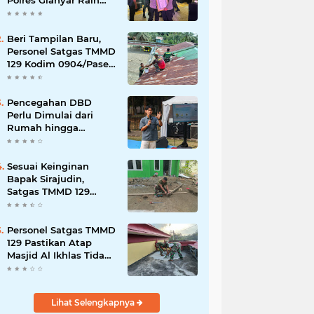
Polres Gianyar Raih
Penghargaan
Hoegeng Awards 2026
Beri Tampilan Baru,
Personel Satgas TMMD
129 Kodim 0904/Paser
Cat Atap Rumah
Marbot
Pencegahan DBD
Perlu Dimulai dari
Rumah hingga
Lingkungan Sekolah
Sesuai Keinginan
Bapak Sirajudin,
Satgas TMMD 129
Ubah Tampilan
Rumahnya
Personel Satgas TMMD
129 Pastikan Atap
Masjid Al Ikhlas Tidak
Bocor Lagi
Lihat Selengkapnya