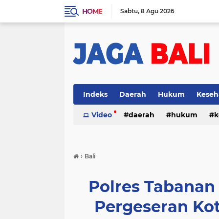
HOME
Sabtu
8 Agu 2026
Indeks
Daerah
Hukum
Keseh
Video
daerah
hukum
k
›
Bali
Polres Tabana
Pergeseran Kot