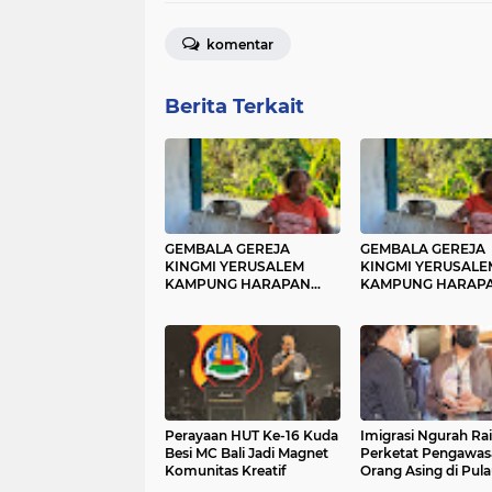
komentar
Berita Terkait
GEMBALA GEREJA
GEMBALA GEREJA
KINGMI YERUSALEM
KINGMI YERUSALE
KAMPUNG HARAPAN
KAMPUNG HARAP
IMBAU MASYARAKAT
IMBAU MASYARAK
JAGA PERSATUAN DAN
JAGA PERSATUAN
TIDAK MUDAH
TIDAK MUDAH
TERPROVOKASI
TERPROVOKASI
Perayaan HUT Ke-16 Kuda
Imigrasi Ngurah Rai
Besi MC Bali Jadi Magnet
Perketat Pengawas
Komunitas Kreatif
Orang Asing di Pul
Dewata