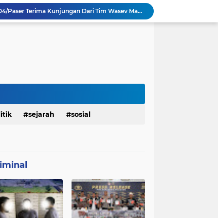
TMMD Ke 129 Kodim 0904/Paser Terima Kunjungan Dari Tim Wasev Mabesad
Personel Satgas TMMD 129 Kodim 0904/Paser Ciptakan Lingkungan Bersih
Sosialisasi Bahaya Narkoba Pada TMMD 129 Kodim 0904/Paser Disambut Positif
Babinsa Hadir di Posyandu Cenderawasih, Wujud Sinergi TNI Dukung Kesehatan Masyarakat
Polres Gianyar Gelar Apel Kesiapan Pengamanan Final Piala Presiden 2026
mah Bapak Sirajudi Setelah Direnovasi
Personel Satgas TMMD 129 Kodim 0904/Paser Bongkar Rumah milik Bapak Harim
Polresta Denpasar Ungkap Kasus Narkoba, Temukan Senpi dan Airsoft Gun Saat Pengerebekan
Masuk Fase Finishing Sebelum Diserahkan
Satgas TMMD Ke 129 Kodim 0904/Paser Pasang Lantai Baru Pada Rumah Bapak Harim
itik
sejarah
sosial
iminal