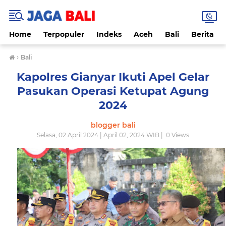
Home
Terpopuler
Indeks
Aceh
Bali
Berita
›
Bali
Kapolres Gianyar Ikuti Apel Gelar
Pasukan Operasi Ketupat Agung
2024
blogger bali
Selasa, 02 April 2024 | April 02, 2024 WIB |
0
Views