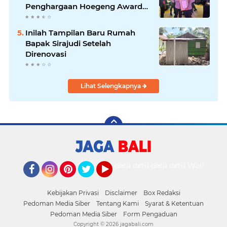
Penghargaan Hoegeng Awards
2026
Inilah Tampilan Baru Rumah
Bapak Sirajudi Setelah
Direnovasi
Lihat Selengkapnya
detikOto
detikTravel
detikFood
detikHealth
Wolipop
Facebook
Instagram
Pinterest
Twitter
YouTube
Kebijakan Privasi
Disclaimer
Box Redaksi
Pedoman Media Siber
Tentang Kami
Syarat & Ketentuan
Pedoman Media Siber
Form Pengaduan
Copyright ©
2026 jagabali.com