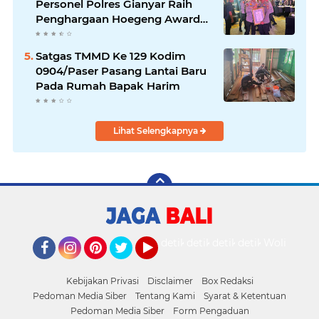
Personel Polres Gianyar Raih
Penghargaan Hoegeng Awards
2026
Satgas TMMD Ke 129 Kodim
0904/Paser Pasang Lantai Baru
Pada Rumah Bapak Harim
Lihat Selengkapnya
detikOto
detikTravel
detikFood
detikHealth
Wolipop
Facebook
Instagram
Pinterest
Twitter
YouTube
Kebijakan Privasi
Disclaimer
Box Redaksi
Pedoman Media Siber
Tentang Kami
Syarat & Ketentuan
Pedoman Media Siber
Form Pengaduan