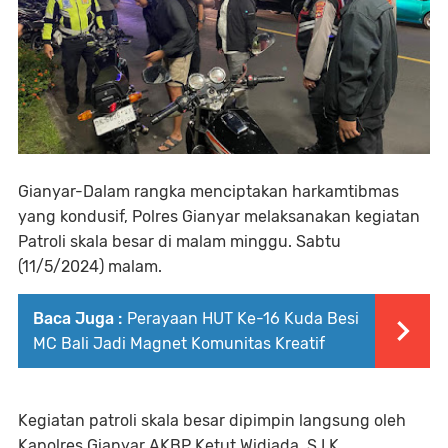
Gianyar-Dalam rangka menciptakan harkamtibmas
yang kondusif, Polres Gianyar melaksanakan kegiatan
Patroli skala besar di malam minggu. Sabtu
(11/5/2024) malam.
Baca Juga :
Perayaan HUT Ke-16 Kuda Besi
MC Bali Jadi Magnet Komunitas Kreatif
Kegiatan patroli skala besar dipimpin langsung oleh
Kapolres Gianyar AKBP Ketut Widiada, S.I.K.