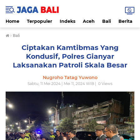
Home
Terpopuler
Indeks
Aceh
Bali
Berita
›
Bali
Ciptakan Kamtibmas Yang
Kondusif, Polres Gianyar
Laksanakan Patroli Skala Besar
Nugroho Tatag Yuwono
Sabtu, 11 Mei 2024 | Mei 11, 2024 WIB |
0
Views