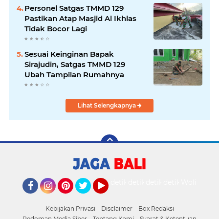
Personel Satgas TMMD 129
Pastikan Atap Masjid Al Ikhlas
Tidak Bocor Lagi
Sesuai Keinginan Bapak
Sirajudin, Satgas TMMD 129
Ubah Tampilan Rumahnya
Lihat Selengkapnya
detikOto
detikTravel
detikFood
detikHealth
Wolipop
Facebook
Instagram
Pinterest
Twitter
YouTube
Kebijakan Privasi
Disclaimer
Box Redaksi
Pedoman Media Siber
Tentang Kami
Syarat & Ketentuan