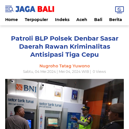
Home
Terpopuler
Indeks
Aceh
Bali
Berita
Patroli BLP Polsek Denbar Sasar
Daerah Rawan Kriminalitas
Antisipasi Tiga Cepu
Nugroho Tatag Yuwono
Sabtu, 04 Mei 2024 | Mei 04, 2024 WIB |
0
Views