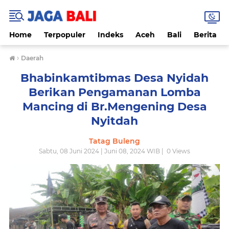
Home
Terpopuler
Indeks
Aceh
Bali
Berita
›
Daerah
Bhabinkamtibmas Desa Nyidah
Berikan Pengamanan Lomba
Mancing di Br.Mengening Desa
Nyitdah
Tatag Buleng
Sabtu, 08 Juni 2024 | Juni 08, 2024 WIB |
0
Views