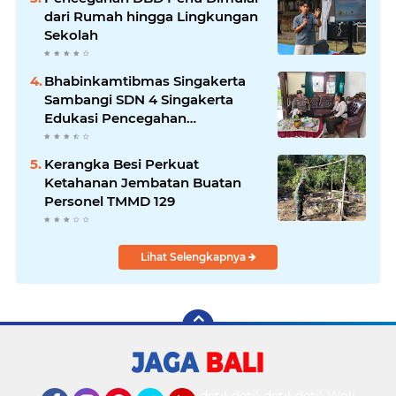
dari Rumah hingga Lingkungan
Sekolah
Bhabinkamtibmas Singakerta
Sambangi SDN 4 Singakerta
Edukasi Pencegahan
Penculikan Anak
Kerangka Besi Perkuat
Ketahanan Jembatan Buatan
Personel TMMD 129
Lihat Selengkapnya
detikOto
detikTravel
detikFood
detikHealth
Wolipop