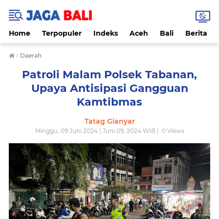
Home
Terpopuler
Indeks
Aceh
Bali
Berita
›
Daerah
Patroli Malam Polsek Tabanan,
Upaya Antisipasi Gangguan
Kamtibmas
Tatag Gianyar
Minggu, 09 Juni 2024 | Juni 09, 2024 WIB |
0
Views