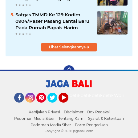
2026
Satgas TMMD Ke 129 Kodim
0904/Paser Pasang Lantai Baru
Pada Rumah Bapak Harim
Lihat Selengkapnya
detikOto
detikTravel
detikFood
detikHealth
Wolipop
Facebook
Instagram
Pinterest
Twitter
YouTube
Kebijakan Privasi
Disclaimer
Box Redaksi
Pedoman Media Siber
Tentang Kami
Syarat & Ketentuan
Pedoman Media Siber
Form Pengaduan
Copyright ©
2026 jagabali.com