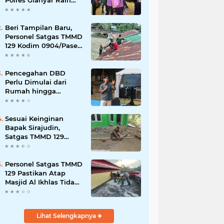
Polres Gianyar Raih
Penghargaan
Hoegeng Awards 2026
Beri Tampilan Baru,
Personel Satgas TMMD
129 Kodim 0904/Paser
Cat Atap Rumah
Marbot
Pencegahan DBD
Perlu Dimulai dari
Rumah hingga
Lingkungan Sekolah
Sesuai Keinginan
Bapak Sirajudin,
Satgas TMMD 129
Ubah Tampilan
Rumahnya
Personel Satgas TMMD
129 Pastikan Atap
Masjid Al Ikhlas Tidak
Bocor Lagi
Lihat Selengkapnya