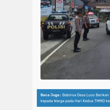
Baca Juga :
Babinsa Desa Luso Berikan E
kepada Warga pada Hari Kedua TMMD ke