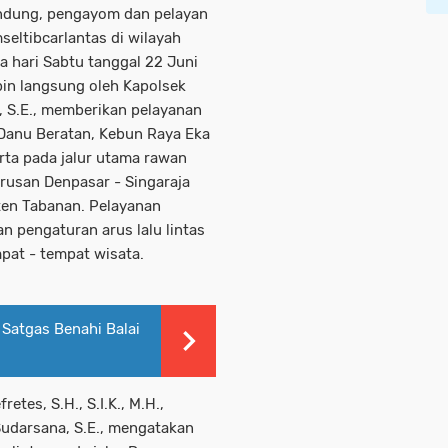
lindung, pengayom dan pelayan
eltibcarlantas di wilayah
a hari Sabtu tanggal 22 Juni
pin langsung oleh Kapolsek
, S.E., memberikan pelayanan
anu Beratan, Kebun Raya Eka
erta pada jalur utama rawan
urusan Denpasar - Singaraja
ten Tabanan. Pelayanan
 pengaturan arus lalu lintas
pat - tempat wisata.
Satgas Benahi Balai
tes, S.H., S.I.K., M.H.,
Sudarsana, S.E., mengatakan