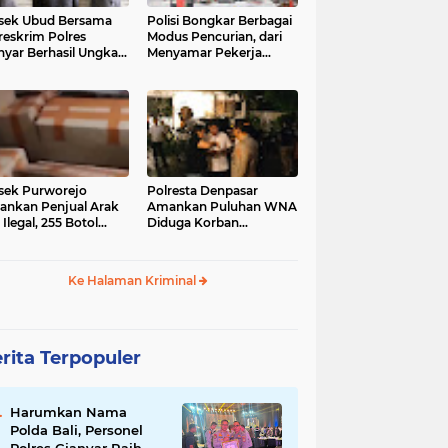
sek Ubud Bersama
Polisi Bongkar Berbagai
reskrim Polres
Modus Pencurian, dari
nyar Berhasil Ungkap
Menyamar Pekerja
s Curanmor Viral di
hingga Bobol Gerai
ia Sosial
sek Purworejo
Polresta Denpasar
nkan Penjual Arak
Amankan Puluhan WNA
 Ilegal, 255 Botol
Diduga Korban
ita
Penyekapan Akan di
Jadikan Operator Scam
Ke Halaman Kriminal
rita Terpopuler
Harumkan Nama
Polda Bali, Personel