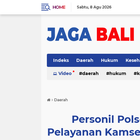
HOME
Sabtu
8 Agu 2026
Indeks
Daerah
Hukum
Keseh
Video
daerah
hukum
k
›
Daerah
Personil Pols
Pelayanan Kamsel