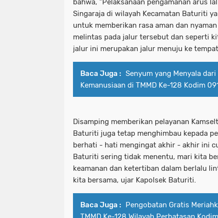
bahwa, "Pelaksanaan pengamanan arus lalu
Singaraja di wilayah Kecamatan Baturiti ya
untuk memberikan rasa aman dan nyaman 
melintas pada jalur tersebut dan seperti 
jalur ini merupakan jalur menuju ke tempa
Baca Juga :
Senyum yang Menyala dari 
Kemanusiaan di TMMD Ke-128 Kodim 09
Disamping memberikan pelayanan Kamselti
Baturiti juga tetap menghimbau kepada pe
berhati - hati mengingat akhir - akhir ini
Baturiti sering tidak menentu, mari kita 
keamanan dan ketertiban dalam berlalu li
kita bersama, ujar Kapolsek Baturiti.
Baca Juga :
Pengobatan Gratis Meriah
TMMD Ke-128 Wilayah Perbatasan Kodim