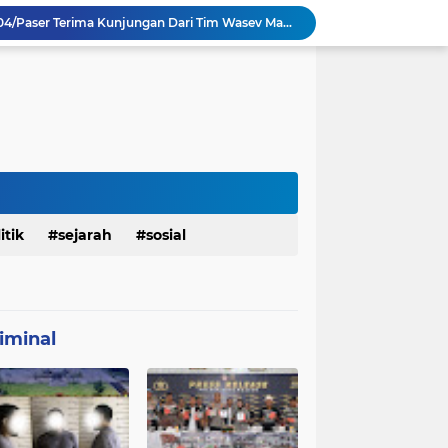
TMMD Ke 129 Kodim 0904/Paser Terima Kunjungan Dari Tim Wasev Mabesad
Personel Satgas TMMD 129 Kodim 0904/Paser Ciptakan Lingkungan Bersih
Sosialisasi Bahaya Narkoba Pada TMMD 129 Kodim 0904/Paser Disambut Positif
Babinsa Hadir di Posyandu Cenderawasih, Wujud Sinergi TNI Dukung Kesehatan Masyarakat
Polres Gianyar Gelar Apel Kesiapan Pengamanan Final Piala Presiden 2026
mah Bapak Sirajudi Setelah Direnovasi
Personel Satgas TMMD 129 Kodim 0904/Paser Bongkar Rumah milik Bapak Harim
Sasaran RTLH Ke 5 Sudah Mulai Dieksekusi Oleh Satgas TMMD 129 Kodim 0904/Paser
aktu Luang Personel TMMD 129 Pada Sore Hari
itik
sejarah
sosial
Satgas TMMD Ke 129 Kodim 0904/Paser Pasang Lantai Baru Pada Rumah Bapak Harim
iminal