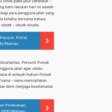
 lintas pada jalur Denpasar -
ng kami lakukan hari ini adalah
bagi para pengguna jalan yang
kita ketahui bersama bahwa
t obyek - obyek wisata.
Pelosok: Potret
10/Malinau
bcarlantas, Personil Polsek
ngguna jalan agar selalu
 cuaca di wilayah hukum Polsek
bersama - sama menciptakan
ntas demi menjaga keselamatan
kan Pembukaan
 0910/Malinau