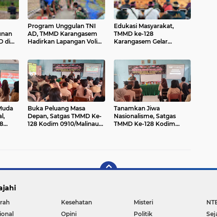
Program Unggulan TNI
Edukasi Masyarakat,
unan
AD, TMMD Karangasem
TMMD ke-128
D di
Hadirkan Lapangan Voli
Karangasem Gelar
ebut
untuk Cetak Atlet
Sosialisasi Penegakan
Berprestasi
Perda Tata Ruang
Muda
Buka Peluang Masa
Tanamkan Jiwa
l,
Depan, Satgas TMMD Ke-
Nasionalisme, Satgas
8
128 Kodim 0910/Malinau
TMMD Ke-128 Kodim
 Gelar
Sosialisasikan Rekrutmen
0910/Malinau Gelar
 Judi
TNI kepada Siswa SMA
Sosialisasi Wasbang dan
Negeri 3 Malinau
Bela Negara
ajahi
rah
Kesehatan
Misteri
NT
ional
Opini
Politik
Sej