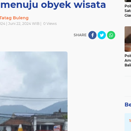
 menuju obyek wisata
Pol
Sat
Gia
Tatag Buleng
Kasu
024 | Juni 22, 2024 WIB |
0
Views
Med
SHARE
Pol
Ama
Bali
Dis
Be