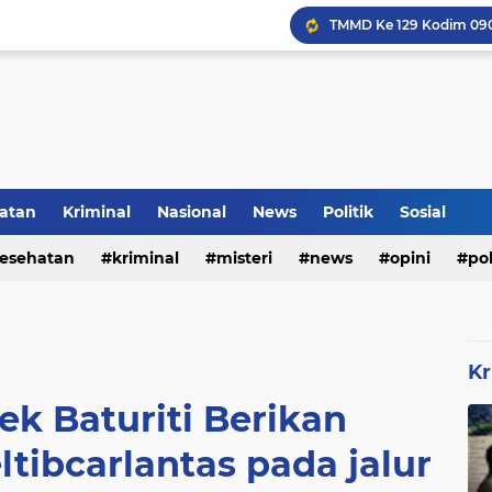
Inilah Tampilan Baru Ru
atan
Kriminal
Nasional
News
Politik
Sosial
Voli Menjadi Pengisi W
esehatan
kriminal
misteri
news
opini
pol
Kr
ek Baturiti Berikan
tibcarlantas pada jalur