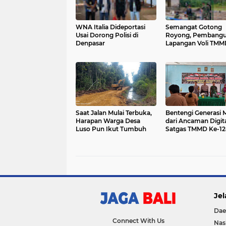
WNA Italia Dideportasi
Semangat Gotong
Usai Dorong Polisi di
Royong, Pembang
Denpasar
Lapangan Voli TMM
Rendang Terus Dik
Saat Jalan Mulai Terbuka,
Bentengi Generasi 
Harapan Warga Desa
dari Ancaman Digita
Luso Pun Ikut Tumbuh
Satgas TMMD Ke-12
Kodim 0910/Malinau
Penyuluhan Bahaya
Online
Jel
Dae
Connect With Us
Nas