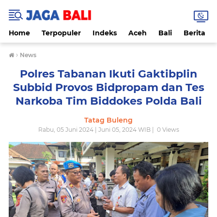
Home
Terpopuler
Indeks
Aceh
Bali
Berita
›
News
Polres Tabanan Ikuti Gaktibplin
Subbid Provos Bidpropam dan Tes
Narkoba Tim Biddokes Polda Bali
Tatag Buleng
Rabu, 05 Juni 2024 | Juni 05, 2024 WIB |
0
Views