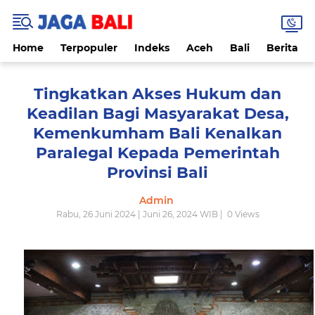
Home
Terpopuler
Indeks
Aceh
Bali
Berita
Tingkatkan Akses Hukum dan
Keadilan Bagi Masyarakat Desa,
Kemenkumham Bali Kenalkan
Paralegal Kepada Pemerintah
Provinsi Bali
Admin
Rabu, 26 Juni 2024 | Juni 26, 2024 WIB |
0
Views