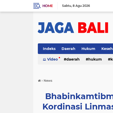
HOME
Sabtu
8 Agu 2026
Indeks
Daerah
Hukum
Keseh
Video
daerah
hukum
k
›
News
Bhabinkamtibma
Kordinasi Linma