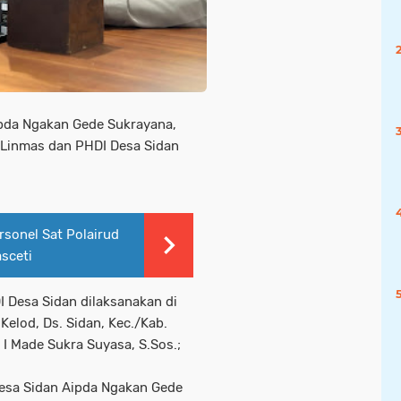
pda Ngakan Gede Sukrayana,
i Linmas dan PHDI Desa Sidan
rsonel Sat Polairud
asceti
I Desa Sidan dilaksanakan di
Kelod, Ds. Sidan, Kec./Kab.
 I Made Sukra Suyasa, S.Sos.;
Desa Sidan Aipda Ngakan Gede