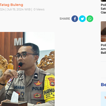
Tatag Buleng
Pol
Sat
024 | Juli 19, 2024 WIB |
0
Views
Gia
Kasu
SHARE
Med
Pol
Ama
Bali
Dis
Be