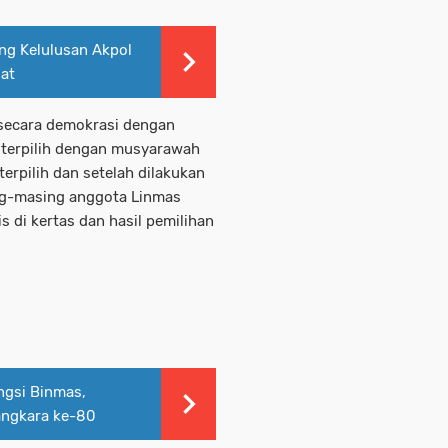
ng Kelulusan Akpol
sat
secara demokrasi dengan
 terpilih dengan musyarawah
erpilih dan setelah dilakukan
ng-masing anggota Linmas
 di kertas dan hasil pemilihan
ngsi Binmas,
ngkara ke-80