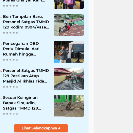
Polres Gianyar Raih
Penghargaan
Hoegeng Awards 2026
Beri Tampilan Baru,
Personel Satgas TMMD
129 Kodim 0904/Paser
Cat Atap Rumah
Marbot
Pencegahan DBD
Perlu Dimulai dari
Rumah hingga
Lingkungan Sekolah
Personel Satgas TMMD
129 Pastikan Atap
Masjid Al Ikhlas Tidak
Bocor Lagi
Sesuai Keinginan
Bapak Sirajudin,
Satgas TMMD 129
Ubah Tampilan
Rumahnya
Lihat Selengkapnya