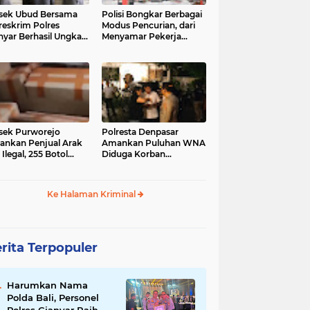
sek Ubud Bersama
Polisi Bongkar Berbagai
reskrim Polres
Modus Pencurian, dari
nyar Berhasil Ungkap
Menyamar Pekerja
s Curanmor Viral di
hingga Bobol Gerai
ia Sosial
sek Purworejo
Polresta Denpasar
nkan Penjual Arak
Amankan Puluhan WNA
 Ilegal, 255 Botol
Diduga Korban
ita
Penyekapan Akan di
Jadikan Operator Scam
Ke Halaman Kriminal
rita Terpopuler
Harumkan Nama
Polda Bali, Personel