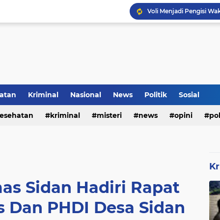
Voli Menjadi Pengisi W
Inilah Tampilan Baru Ru
atan
Kriminal
Nasional
News
Politik
Sosial
esehatan
kriminal
misteri
news
opini
pol
Kr
s Sidan Hadiri Rapat
s Dan PHDI Desa Sidan