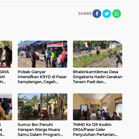
SHARE
JAYA
Polsek Gianyar
Bhabinkamtibmas Desa
AM
Intensifkan KRYD di Pasar
Singakerta Hadiri Gerakan
IH
Samplangan, Cegah
Tanam Padi dan
L
Premanisme dan Jaga
Peluncuran Sistem
LANNY
Rasa Aman Masyarakat
Budidaya PM-AAS
TMH
i
Sumur Bor Penuhi
TMMD Ke 129 Kodim
a
Harapan Warga Muara
0904/Paser Gelar
l
Samu Dalam Program
Penyuluhan Pertanian