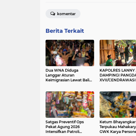
komentar
Berita Terkait
Dua WNA Diduga
KAPOLRES LANNY 
Langgar Aturan
DAMPINGI PANGD
Keimigrasian Lewat Bali
XVII/CENDRAWAS
Silent Disco
BUKA BAKTI SOSIA
SKALA BESAR DI 
JAYA, BANGUN PL
HINGGA RTLH
Satgas Preventif Ops
Ketum Bhayangkar
Pekat Agung 2026
Terpukau Mahakary
Intensifkan Patroli
GWK Karya Persone