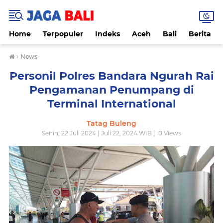
Home
Terpopuler
Indeks
Aceh
Bali
Berita
›
News
Personil Polres Bandara Ngurah Rai
Pengamanan Penumpang di
Terminal International
Tatag Buleng
Senin, 22 Juli 2024 | Juli 22, 2024 WIB |
0
Views