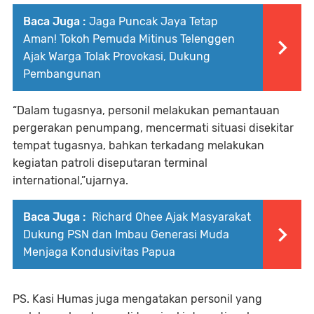
Baca Juga :
Jaga Puncak Jaya Tetap
Aman! Tokoh Pemuda Mitinus Telenggen
Ajak Warga Tolak Provokasi, Dukung
Pembangunan
“Dalam tugasnya, personil melakukan pemantauan
pergerakan penumpang, mencermati situasi disekitar
tempat tugasnya, bahkan terkadang melakukan
kegiatan patroli diseputaran terminal
international,”ujarnya.
Baca Juga :
Richard Ohee Ajak Masyarakat
Dukung PSN dan Imbau Generasi Muda
Menjaga Kondusivitas Papua
PS. Kasi Humas juga mengatakan personil yang