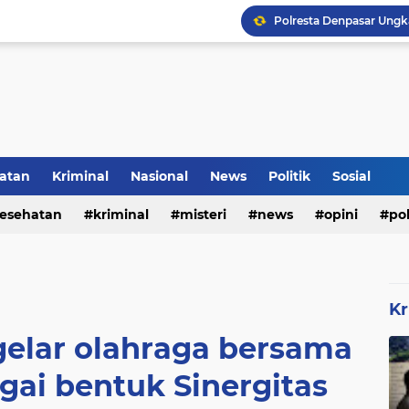
Rumah Bapak Sirajudin 
Pencegahan DBD Perlu 
atan
Kriminal
Nasional
News
Politik
Sosial
Inilah Tampilan Baru Ru
esehatan
kriminal
misteri
news
opini
pol
Kr
gelar olahraga bersama
gai bentuk Sinergitas