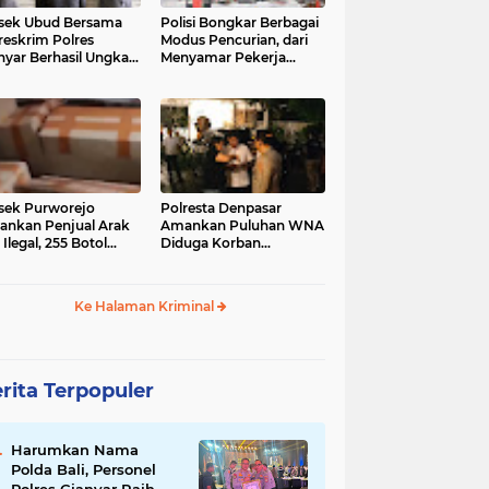
sek Ubud Bersama
Polisi Bongkar Berbagai
reskrim Polres
Modus Pencurian, dari
nyar Berhasil Ungkap
Menyamar Pekerja
s Curanmor Viral di
hingga Bobol Gerai
ia Sosial
sek Purworejo
Polresta Denpasar
nkan Penjual Arak
Amankan Puluhan WNA
 Ilegal, 255 Botol
Diduga Korban
ita
Penyekapan Akan di
Jadikan Operator Scam
Ke Halaman Kriminal
rita Terpopuler
Harumkan Nama
Polda Bali, Personel