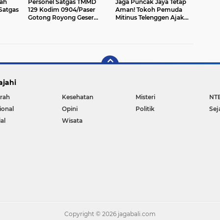
ah
Personel Satgas TMMD
Jaga Puncak Jaya Tetap
Satgas
129 Kodim 0904/Paser
Aman! Tokoh Pemuda
Gotong Royong Geser
Mitinus Telenggen Ajak
Material Gorong-gorong
Warga Tolak Provokasi,
Dukung Pembangunan
ajahi
rah
Kesehatan
Misteri
NT
ional
Opini
Politik
Sej
al
Wisata
Copyright ©
2026 jagabali.com