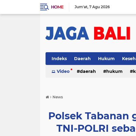
HOME
Jum'at
7 Agu 2026
Indeks
Daerah
Hukum
Keseh
Video
daerah
hukum
k
›
News
Polsek Tabanan 
TNI-POLRI seba