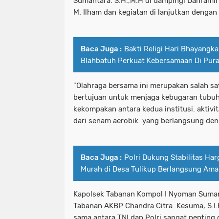
Sumantara. S.H.,M.H di dampingi Danrami
M. Ilham dan kegiatan di lanjutkan denga
Baca Juga :
Bakti Religi Hari Bhayangk
Blahbatuh Perkuat Kebersamaan Di Pura
"Olahraga bersama ini merupakan salah sa
bertujuan untuk menjaga kebugaran tubu
kekompakan antara kedua institusi. aktivit
dari senam aerobik yang berlangsung den
Baca Juga :
Polri Dukung Stabilitas Ha
Murah di Desa Tulikup Berlangsung Ama
Kapolsek Tabanan Kompol I Nyoman Sumanta
Tabanan AKBP Chandra Citra Kesuma, S.I.K
sama antara TNI dan Polri sangat pentin