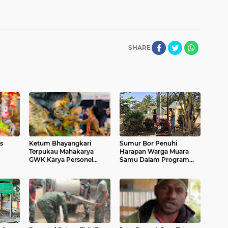
SHARE
s
Ketum Bhayangkari
Sumur Bor Penuhi
Terpukau Mahakarya
Harapan Warga Muara
GWK Karya Personel
Samu Dalam Program
ya
Polda Bali Jadi Magnet di
TMMD Ke 129
KBN 2026