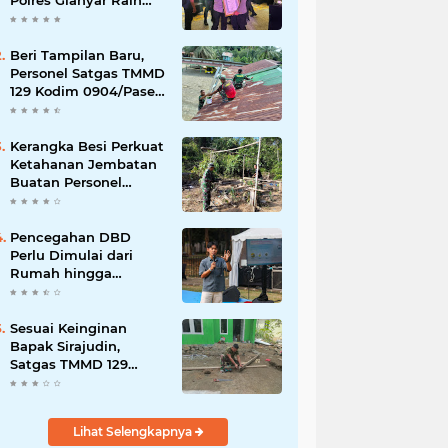
Polres Gianyar Raih
Penghargaan
Hoegeng Awards 2026
Beri Tampilan Baru,
Personel Satgas TMMD
129 Kodim 0904/Paser
Cat Atap Rumah
Marbot
Kerangka Besi Perkuat
Ketahanan Jembatan
Buatan Personel
TMMD 129
Pencegahan DBD
Perlu Dimulai dari
Rumah hingga
Lingkungan Sekolah
Sesuai Keinginan
Bapak Sirajudin,
Satgas TMMD 129
Ubah Tampilan
Rumahnya
Lihat Selengkapnya