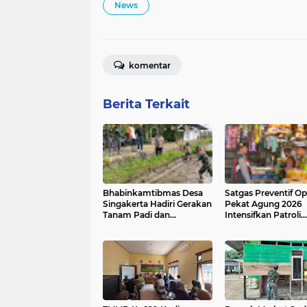
News
komentar
Berita Terkait
Bhabinkamtibmas Desa
Satgas Preventif Op
Singakerta Hadiri Gerakan
Pekat Agung 2026
Tanam Padi dan
Intensifkan Patroli
Peluncuran Sistem
Dialogis di Jalan Ra
Budidaya PM-AAS
Kesatrian Gianyar