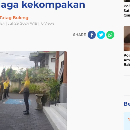
jaga kekompakan
Pol
Sat
Gia
Tatag Buleng
Kasu
024 | Juli 29, 2024 WIB |
0
Views
Med
SHARE
Pol
Ama
Bali
Dis
Be