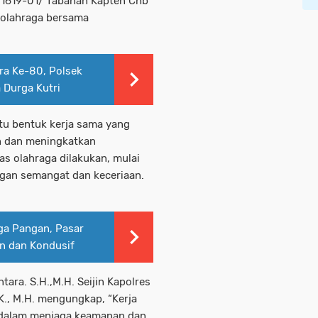
l 1619-01/ Tabanan Kapten Chb
n olahraga bersama
ara Ke-80, Polsek
 Durga Kutri
tu bentuk kerja sama yang
h dan meningkatkan
as olahraga dilakukan, mulai
gan semangat dan keceriaan.
rga Pangan, Pasar
n dan Kondusif
ra. S.H.,M.H. Seijin Kapolres
., M.H. mengungkap, “Kerja
g dalam menjaga keamanan dan