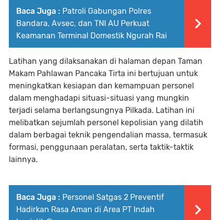
Baca Juga :
Patroli Gabungan Polres
Bandara, Avsec, dan TNI AU Perkuat
Keamanan Terminal Domestik Ngurah Rai
Latihan yang dilaksanakan di halaman depan Taman
Makam Pahlawan Pancaka Tirta ini bertujuan untuk
meningkatkan kesiapan dan kemampuan personel
dalam menghadapi situasi-situasi yang mungkin
terjadi selama berlangsungnya Pilkada. Latihan ini
melibatkan sejumlah personel kepolisian yang dilatih
dalam berbagai teknik pengendalian massa, termasuk
formasi, penggunaan peralatan, serta taktik-taktik
lainnya.
Baca Juga :
Personel Satgas 2 Preventif
Hadirkan Rasa Aman di Area PT Indah