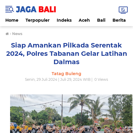
Home
Terpopuler
Indeks
Aceh
Bali
Berita
›
News
Siap Amankan Pilkada Serentak
2024, Polres Tabanan Gelar Latihan
Dalmas
Tatag Buleng
Senin, 29 Juli 2024 | Juli 29, 2024 WIB |
0
Views