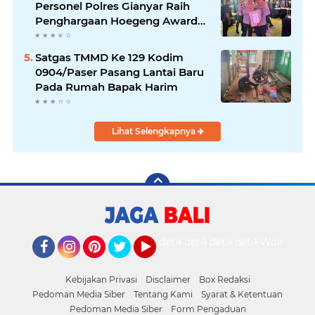
Personel Polres Gianyar Raih
Penghargaan Hoegeng Awards
2026
Satgas TMMD Ke 129 Kodim
0904/Paser Pasang Lantai Baru
Pada Rumah Bapak Harim
Lihat Selengkapnya
detikOto
detikTravel
detikFood
detikHealth
Wolipop
Facebook
Instagram
Pinterest
Twitter
YouTube
Kebijakan Privasi
Disclaimer
Box Redaksi
Pedoman Media Siber
Tentang Kami
Syarat & Ketentuan
Pedoman Media Siber
Form Pengaduan