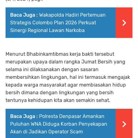
Baca Juga :
Wakapolda Hadiri Pertemuan
Strategis Colombo Plan 2026 Perkuat
Sinergi Regional Lawan Narkoba
Menurut Bhabinkamtibmas kerja bakti tersebut
merupakan upaya dalam rangka Jumat Bersih yang
selama ini dilaksanakan dengan sasaran
membersihkan lingkungan, hal ini termasuk mengajak
kepada warga masyarakat agar membiasakan hidup
bersih dimana dengan lingkungan yang bersih
tentunya kehidupan kita akan semakin sehat.
Baca Juga :
Polresta Denpasar Amankan
Puluhan WNA Diduga Korban Penyekapan
Akan di Jadikan Operator Scam