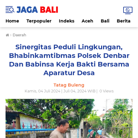
Home
Terpopuler
Indeks
Aceh
Bali
Berita
›
Daerah
Sinergitas Peduli Lingkungan,
Bhabinkamtibmas Polsek Denbar
Dan Babinsa Kerja Bakti Bersama
Aparatur Desa
Tatag Buleng
Kamis, 04 Juli 2024 | Juli 04, 2024 WIB |
0
Views