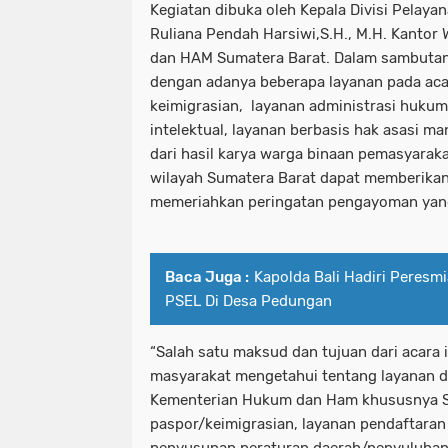
Kegiatan dibuka oleh Kepala Divisi Pelay
Ruliana Pendah Harsiwi,S.H., M.H. Kantor
dan HAM Sumatera Barat. Dalam sambutan
dengan adanya beberapa layanan pada acar
keimigrasian, layanan administrasi huku
intelektual, layanan berbasis hak asasi m
dari hasil karya warga binaan pemasyaraka
wilayah Sumatera Barat dapat memberikan 
memeriahkan peringatan pengayoman yan
Baca Juga :
Kapolda Bali Hadiri Peres
PSEL Di Desa Pedungan
“Salah satu maksud dan tujuan dari acara 
masyarakat mengetahui tentang layanan d
Kementerian Hukum dan Ham khususnya Su
paspor/keimigrasian, layanan pendaftaran
penyusunan peraturan daerah/penyuluhan