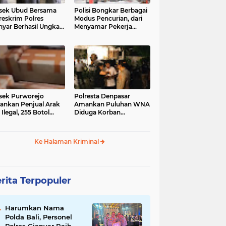
sek Ubud Bersama
Polisi Bongkar Berbagai
reskrim Polres
Modus Pencurian, dari
nyar Berhasil Ungkap
Menyamar Pekerja
s Curanmor Viral di
hingga Bobol Gerai
ia Sosial
sek Purworejo
Polresta Denpasar
nkan Penjual Arak
Amankan Puluhan WNA
 Ilegal, 255 Botol
Diduga Korban
ita
Penyekapan Akan di
Jadikan Operator Scam
Ke Halaman Kriminal
rita Terpopuler
Harumkan Nama
Polda Bali, Personel