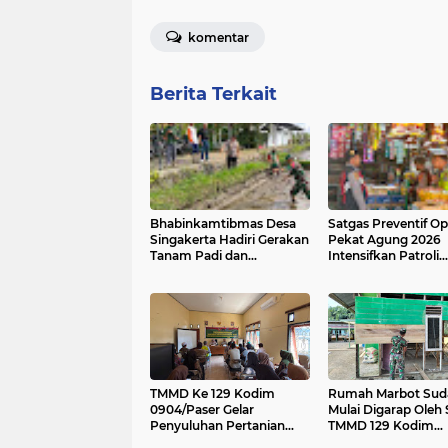
komentar
Berita Terkait
Bhabinkamtibmas Desa
Satgas Preventif Op
Singakerta Hadiri Gerakan
Pekat Agung 2026
Tanam Padi dan
Intensifkan Patroli
Peluncuran Sistem
Dialogis di Jalan Ra
Budidaya PM-AAS
Kesatrian Gianyar
TMMD Ke 129 Kodim
Rumah Marbot Sud
0904/Paser Gelar
Mulai Digarap Oleh 
Penyuluhan Pertanian
TMMD 129 Kodim
Bagi Masyarakat Muara
0904/Paser