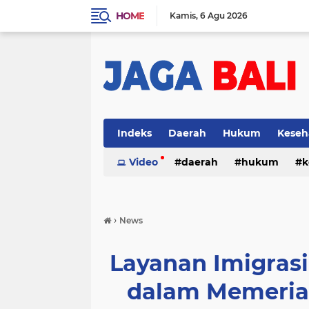
HOME
Kamis
6 Agu 2026
Indeks
Daerah
Hukum
Keseh
Video
daerah
hukum
k
›
News
Layanan Imigrasi
dalam Memeria