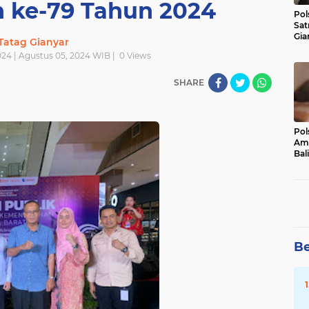
ke-79 Tahun 2024
Pol
Sat
Gia
Tatag Gianyar
Kasu
024 | Agustus 05, 2024 WIB |
0
Views
Med
SHARE
Pol
Ama
Bali
Dis
Be