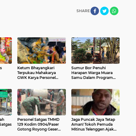
SHARE
s
Ketum Bhayangkari
Sumur Bor Penuhi
Terpukau Mahakarya
Harapan Warga Muara
GWK Karya Personel
Samu Dalam Program
ya
Polda Bali Jadi Magnet di
TMMD Ke 129
KBN 2026
ah
Personel Satgas TMMD
Jaga Puncak Jaya Tetap
Satgas
129 Kodim 0904/Paser
Aman! Tokoh Pemuda
Gotong Royong Geser
Mitinus Telenggen Ajak
Material Gorong-gorong
Warga Tolak Provokasi,