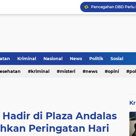
Pencegahan DBD Perlu 
Kerangka Besi Perkuat
Inilah Tampilan Baru Ru
atan
Kriminal
Nasional
News
Politik
Sosial
Rumah Bapak Sirajudin 
esehatan
kriminal
misteri
news
opini
pol
Kr
 Hadir di Plaza Andalas
hkan Peringatan Hari