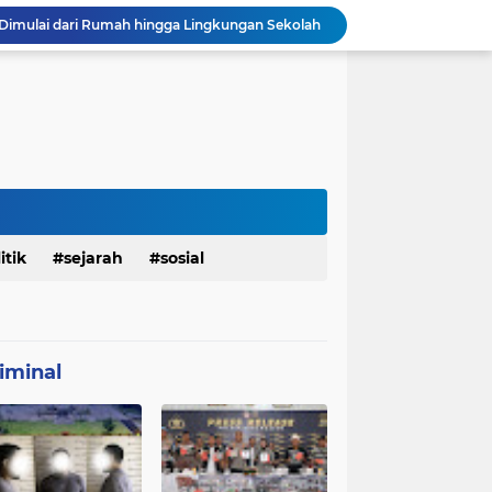
Dimulai dari Rumah hingga Lingkungan Sekolah
 Ketahanan Jembatan Buatan Personel TMMD 129
Personel Satgas TMMD 129 Pastikan Atap Masjid Al Ikhlas Tidak Bocor Lagi
Harumkan Nama Polda Bali, Personel Polres Gianyar Raih Penghargaan Hoegeng Awards 2026
Polres Gianyar Gelar Apel Kesiapan Pengamanan Final Piala Presiden 2026
mah Bapak Sirajudi Setelah Direnovasi
Personel Satgas TMMD 129 Kodim 0904/Paser Bongkar Rumah milik Bapak Harim
Polresta Denpasar Ungkap Kasus Narkoba, Temukan Senpi dan Airsoft Gun Saat Pengerebekan
Masuk Fase Finishing Sebelum Diserahkan
itik
sejarah
sosial
Beri Tampilan Baru, Personel Satgas TMMD 129 Kodim 0904/Paser Cat Atap Rumah Marbot
iminal