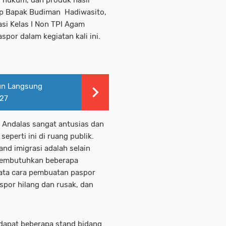
ap Bapak Budiman Hadiwasito,
rasi Kelas I Non TPI Agam
spor dalam kegiatan kali ini.
run Langsung
27
 Andalas sangat antusias dan
eperti ini di ruang publik.
nd imigrasi adalah selain
membutuhkan beberapa
tata cara pembuatan paspor
spor hilang dan rusak, dan
rdapat beberapa stand bidang