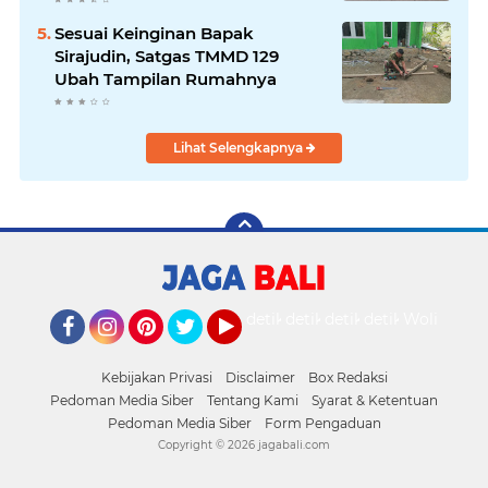
Sesuai Keinginan Bapak
Sirajudin, Satgas TMMD 129
Ubah Tampilan Rumahnya
Lihat Selengkapnya
detikOto
detikTravel
detikFood
detikHealth
Wolipop
Facebook
Instagram
Pinterest
Twitter
YouTube
Kebijakan Privasi
Disclaimer
Box Redaksi
Pedoman Media Siber
Tentang Kami
Syarat & Ketentuan
Pedoman Media Siber
Form Pengaduan
Copyright ©
2026 jagabali.com