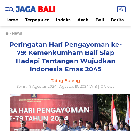
Home
Terpopuler
Indeks
Aceh
Bali
Berita
›
News
Peringatan Hari Pengayoman ke-
79: Kemenkumham Bali Siap
Hadapi Tantangan Wujudkan
Indonesia Emas 2045
Tatag Buleng
Senin, 19 Agustus 2024 | Agustus 19, 2024 WIB |
0
Views