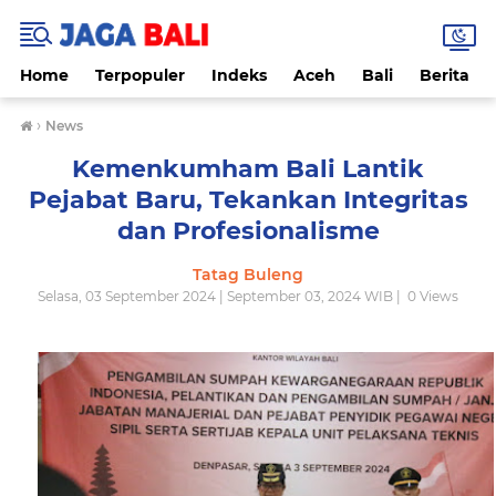
Home
Terpopuler
Indeks
Aceh
Bali
Berita
›
News
Kemenkumham Bali Lantik
Pejabat Baru, Tekankan Integritas
dan Profesionalisme
Tatag Buleng
Selasa, 03 September 2024 | September 03, 2024 WIB |
0
Views