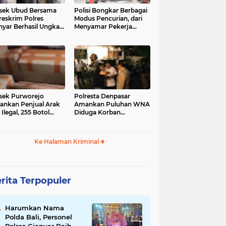
sek Ubud Bersama
Polisi Bongkar Berbagai
reskrim Polres
Modus Pencurian, dari
nyar Berhasil Ungkap
Menyamar Pekerja
s Curanmor Viral di
hingga Bobol Gerai
ia Sosial
sek Purworejo
Polresta Denpasar
nkan Penjual Arak
Amankan Puluhan WNA
 Ilegal, 255 Botol
Diduga Korban
ita
Penyekapan Akan di
Jadikan Operator Scam
Ke Halaman Kriminal
rita Terpopuler
Harumkan Nama
Polda Bali, Personel