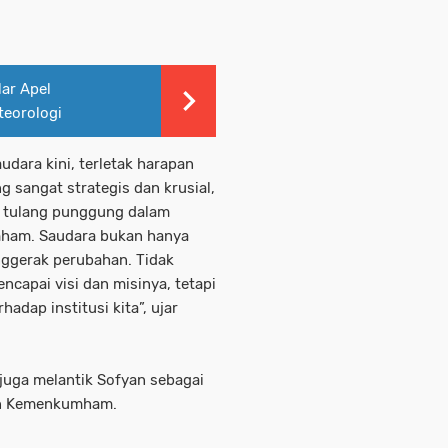
lar Apel
teorologi
udara kini, terletak harapan
 sangat strategis dan krusial,
n tulang punggung dalam
mham. Saudara bukan hanya
nggerak perubahan. Tidak
pai visi dan misinya, tetapi
adap institusi kita”, ujar
uga melantik Sofyan sebagai
gan Kemenkumham.