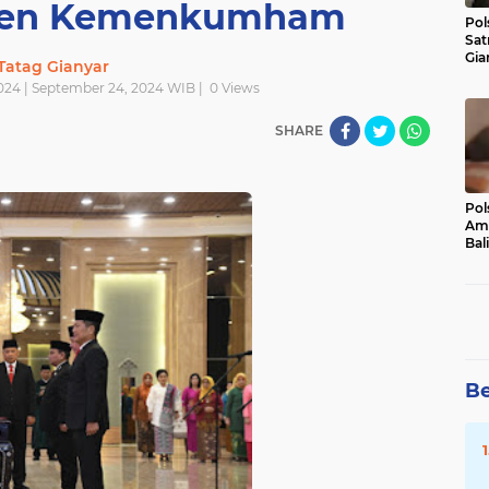
kjen Kemenkumham
Pol
Sat
Gia
Tatag Gianyar
Kasu
024 | September 24, 2024 WIB |
0
Views
Med
SHARE
Pol
Ama
Bali
Dis
Be