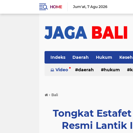
HOME
Jum'at
7 Agu 2026
Indeks
Daerah
Hukum
Keseh
Video
daerah
hukum
k
›
Bali
Tongkat Estafe
Resmi Lantik I