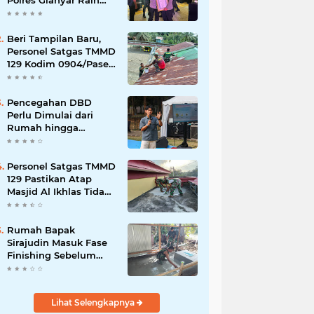
Polres Gianyar Raih
Penghargaan
Hoegeng Awards 2026
Beri Tampilan Baru,
Personel Satgas TMMD
129 Kodim 0904/Paser
Cat Atap Rumah
Marbot
Pencegahan DBD
Perlu Dimulai dari
Rumah hingga
Lingkungan Sekolah
Personel Satgas TMMD
129 Pastikan Atap
Masjid Al Ikhlas Tidak
Bocor Lagi
Rumah Bapak
Sirajudin Masuk Fase
Finishing Sebelum
Diserahkan
Lihat Selengkapnya