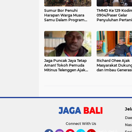
Sumur Bor Penuhi
TMMD Ke 129 Kodi
Harapan Warga Muara
0904/Paser Gelar
Samu Dalam Program
Penyuluhan Pertan
TMMD Ke 129
Bagi Masyarakat M
Samu
Jaga Puncak Jaya Tetap
Richard Ohee Ajak
Aman! Tokoh Pemuda
Masyarakat Dukun
Mitinus Telenggen Ajak
dan Imbau Generas
Warga Tolak Provokasi,
Menjaga Kondusivit
Dukung Pembangunan
Papua
Jel
Dae
Connect With Us
Nas
detikOto
detikTravel
Sosi