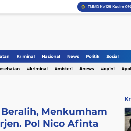
Inilah Tampilan Baru Ru
atan
Kriminal
Nasional
News
Politik
Sosial
Rumah Bapak Sirajudin 
esehatan
kriminal
misteri
news
opini
pol
Kr
t Beralih, Menkumham
rjen. Pol Nico Afinta