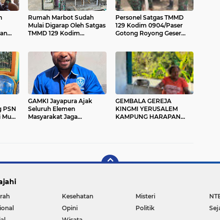
m
Rumah Marbot Sudah
Personel Satgas TMMD
Mulai Digarap Oleh Satgas
129 Kodim 0904/Paser
ian
TMMD 129 Kodim
Gotong Royong Geser
uara
0904/Paser
Material Gorong-gorong
GAMKI Jayapura Ajak
GEMBALA GEREJA
g PSN
Seluruh Elemen
KINGMI YERUSALEM
i Muda
Masyarakat Jaga
KAMPUNG HARAPAN
as
Kamtibmas dan Tolak
IMBAU MASYARAKAT
Provokasi
JAGA PERSATUAN DAN
TIDAK MUDAH
TERPROVOKASI
ajahi
rah
Kesehatan
Misteri
NT
ional
Opini
Politik
Sej
al
Wisata