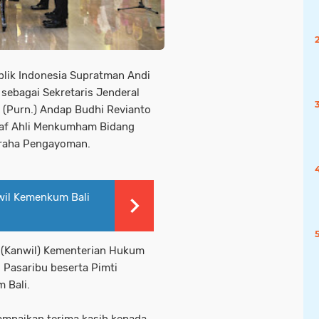
lik Indonesia Supratman Andi
a sebagai Sekretaris Jenderal
(Purn.) Andap Budhi Revianto
af Ahli Menkumham Bidang
 Graha Pengayoman.
wil Kemenkum Bali
h (Kanwil) Kementerian Hukum
 Pasaribu beserta Pimti
 Bali.
paikan terima kasih kepada