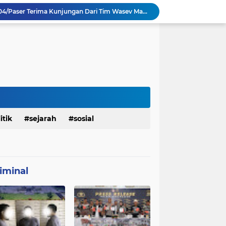
TMMD Ke 129 Kodim 0904/Paser Terima Kunjungan Dari Tim Wasev Mabesad
Personel Satgas TMMD 129 Kodim 0904/Paser Ciptakan Lingkungan Bersih
Sosialisasi Bahaya Narkoba Pada TMMD 129 Kodim 0904/Paser Disambut Positif
Babinsa Hadir di Posyandu Cenderawasih, Wujud Sinergi TNI Dukung Kesehatan Masyarakat
Polres Gianyar Gelar Apel Kesiapan Pengamanan Final Piala Presiden 2026
mah Bapak Sirajudi Setelah Direnovasi
Personel Satgas TMMD 129 Kodim 0904/Paser Bongkar Rumah milik Bapak Harim
Polresta Denpasar Ungkap Kasus Narkoba, Temukan Senpi dan Airsoft Gun Saat Pengerebekan
Masuk Fase Finishing Sebelum Diserahkan
itik
sejarah
sosial
Satgas TMMD Ke 129 Kodim 0904/Paser Pasang Lantai Baru Pada Rumah Bapak Harim
iminal