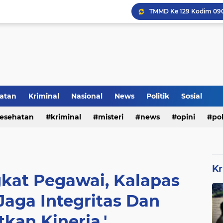
Inilah Tampilan Baru Ru
atan
Kriminal
Nasional
News
Politik
Sosial
Rumah Bapak Sirajudin 
esehatan
kriminal
misteri
news
opini
pol
Kr
kat Pegawai, Kalapas
Jaga Integritas Dan
kan Kinerja.'