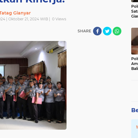
Pol
Sat
Tatag Gianyar
Gia
024 | Oktober 21, 2024 WIB |
0
Views
Kasu
Med
SHARE
Pol
Ama
Bali
Dis
Be