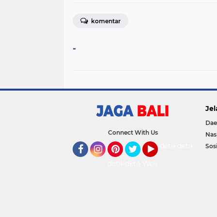
komentar
-
Jel
Dae
Connect With Us
Nas
detikOto
detikTravel
Sosi
Facebook
Instagram
Pinterest
Twitter
YouTube
detikFood
detikHealth
Wolipop