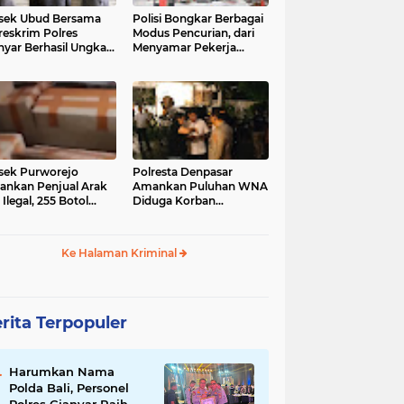
sek Ubud Bersama
Polisi Bongkar Berbagai
reskrim Polres
Modus Pencurian, dari
nyar Berhasil Ungkap
Menyamar Pekerja
s Curanmor Viral di
hingga Bobol Gerai
ia Sosial
sek Purworejo
Polresta Denpasar
nkan Penjual Arak
Amankan Puluhan WNA
 Ilegal, 255 Botol
Diduga Korban
ita
Penyekapan Akan di
Jadikan Operator Scam
Ke Halaman Kriminal
rita Terpopuler
Harumkan Nama
Polda Bali, Personel