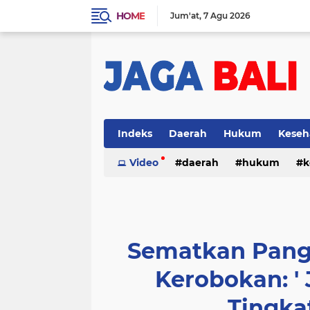
HOME
Jum'at
7 Agu 2026
Indeks
Daerah
Hukum
Keseh
Video
daerah
hukum
k
Sematkan Pang
Kerobokan: ' 
Tingkat