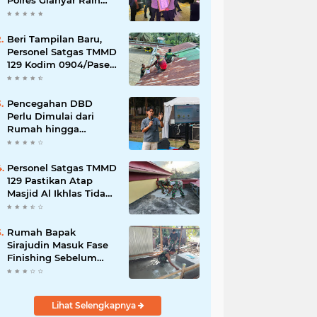
Polres Gianyar Raih
Penghargaan
Hoegeng Awards 2026
Beri Tampilan Baru,
Personel Satgas TMMD
129 Kodim 0904/Paser
Cat Atap Rumah
Marbot
Pencegahan DBD
Perlu Dimulai dari
Rumah hingga
Lingkungan Sekolah
Personel Satgas TMMD
129 Pastikan Atap
Masjid Al Ikhlas Tidak
Bocor Lagi
Rumah Bapak
Sirajudin Masuk Fase
Finishing Sebelum
Diserahkan
Lihat Selengkapnya