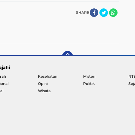
SHARE
ajahi
rah
Kesehatan
Misteri
NT
ional
Opini
Politik
Sej
al
Wisata