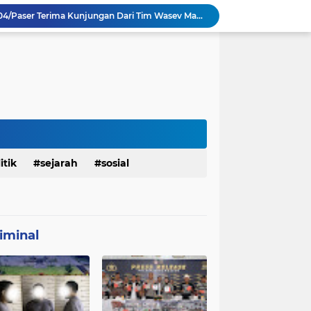
TMMD Ke 129 Kodim 0904/Paser Terima Kunjungan Dari Tim Wasev Mabesad
Personel Satgas TMMD 129 Kodim 0904/Paser Ciptakan Lingkungan Bersih
Sosialisasi Bahaya Narkoba Pada TMMD 129 Kodim 0904/Paser Disambut Positif
Babinsa Hadir di Posyandu Cenderawasih, Wujud Sinergi TNI Dukung Kesehatan Masyarakat
Polres Gianyar Gelar Apel Kesiapan Pengamanan Final Piala Presiden 2026
mah Bapak Sirajudi Setelah Direnovasi
Personel Satgas TMMD 129 Kodim 0904/Paser Bongkar Rumah milik Bapak Harim
Polresta Denpasar Ungkap Kasus Narkoba, Temukan Senpi dan Airsoft Gun Saat Pengerebekan
Masuk Fase Finishing Sebelum Diserahkan
itik
sejarah
sosial
Satgas TMMD Ke 129 Kodim 0904/Paser Pasang Lantai Baru Pada Rumah Bapak Harim
iminal