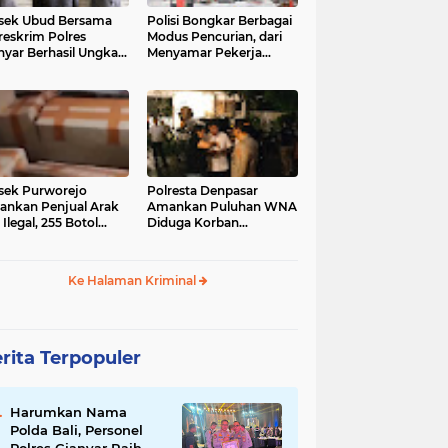
sek Ubud Bersama
Polisi Bongkar Berbagai
reskrim Polres
Modus Pencurian, dari
nyar Berhasil Ungkap
Menyamar Pekerja
s Curanmor Viral di
hingga Bobol Gerai
ia Sosial
sek Purworejo
Polresta Denpasar
nkan Penjual Arak
Amankan Puluhan WNA
 Ilegal, 255 Botol
Diduga Korban
ita
Penyekapan Akan di
Jadikan Operator Scam
Ke Halaman Kriminal
rita Terpopuler
Harumkan Nama
Polda Bali, Personel