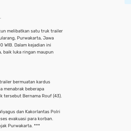
.
n melibatkan satu truk trailer
pularang, Purwakarta, Jawa
0 WIB. Dalam kejadian ini
a, baik luka ringan maupun
trailer bermuatan kardus
gga menabrak beberapa
uk tersebut Bernama Rouf (43).
Wiyagus dan Kakorlantas Polri
ses evakuasi para korban.
ojak Purwakarta. ***