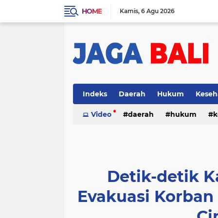
HOME
Kamis
6 Agu 2026
Indeks
Daerah
Hukum
Keseh
Video
daerah
hukum
k
Detik-detik 
Evakuasi Korban
Ci