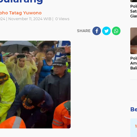
Pol
Sat
oho Tatag Yuwono
Gia
024 | November 11, 2024 WIB |
0
Views
Kasu
Med
SHARE
Pol
Ama
Bali
Dis
Be