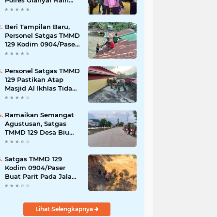
Polres Gianyar Raih
Penghargaan
Hoegeng Awards 2026
Beri Tampilan Baru,
Personel Satgas TMMD
129 Kodim 0904/Paser
Cat Atap Rumah
Marbot
Personel Satgas TMMD
129 Pastikan Atap
Masjid Al Ikhlas Tidak
Bocor Lagi
Ramaikan Semangat
Agustusan, Satgas
TMMD 129 Desa Biu
Hiasi Jalanan Desa
Satgas TMMD 129
Kodim 0904/Paser
Buat Parit Pada Jalan
Baru
Lihat Selengkapnya