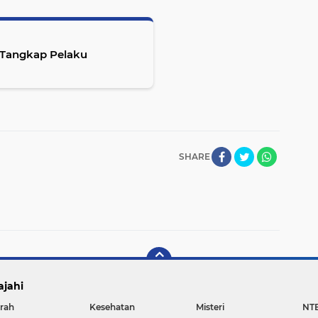
i Tangkap Pelaku
SHARE
ajahi
rah
Kesehatan
Misteri
NT