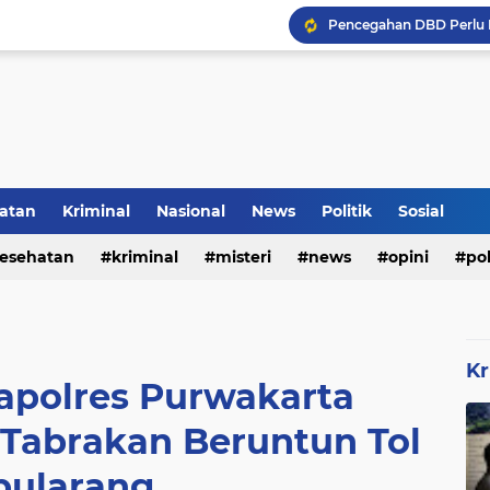
Kerangka Besi Perkuat
Inilah Tampilan Baru Ru
Rumah Bapak Sirajudin 
atan
Kriminal
Nasional
News
Politik
Sosial
esehatan
kriminal
misteri
news
opini
pol
Pencegahan DBD Perlu 
Kr
Kapolres Purwakarta
 Tabrakan Beruntun Tol
pularang