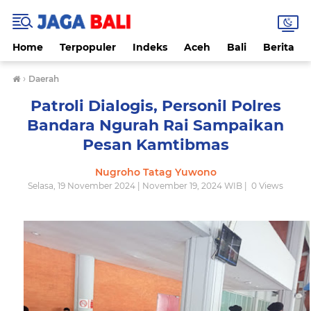
Home
Terpopuler
Indeks
Aceh
Bali
Berita
›
Daerah
Patroli Dialogis, Personil Polres
Bandara Ngurah Rai Sampaikan
Pesan Kamtibmas
Nugroho Tatag Yuwono
Selasa, 19 November 2024 | November 19, 2024 WIB |
0
Views