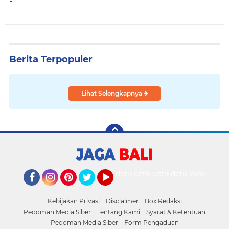
-
Berita Terpopuler
Lihat Selengkapnya
detikOto
detikTravel
detikFood
detikHealth
Wolipop
Facebook
Instagram
Pinterest
Twitter
YouTube
Kebijakan Privasi
Disclaimer
Box Redaksi
Pedoman Media Siber
Tentang Kami
Syarat & Ketentuan
Pedoman Media Siber
Form Pengaduan