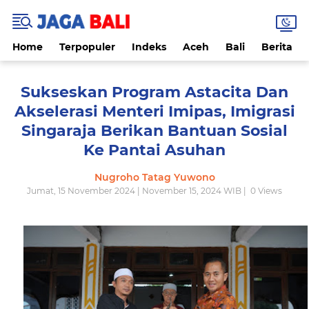
Home
Terpopuler
Indeks
Aceh
Bali
Berita
Sukseskan Program Astacita Dan
Akselerasi Menteri Imipas, Imigrasi
Singaraja Berikan Bantuan Sosial
Ke Pantai Asuhan
Nugroho Tatag Yuwono
Jumat, 15 November 2024 | November 15, 2024 WIB |
0
Views