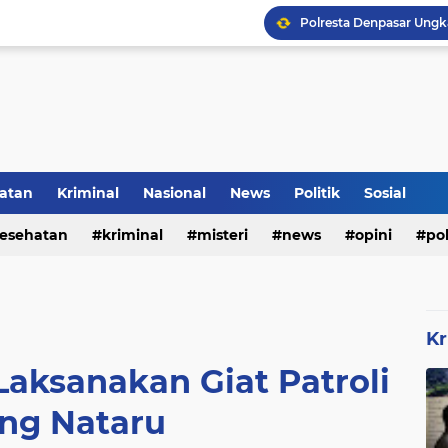
Rumah Bapak Sirajudin 
Pencegahan DBD Perlu 
atan
Kriminal
Nasional
News
Politik
Sosial
Inilah Tampilan Baru Ru
esehatan
kriminal
misteri
news
opini
pol
Kr
Laksanakan Giat Patroli
ang Nataru