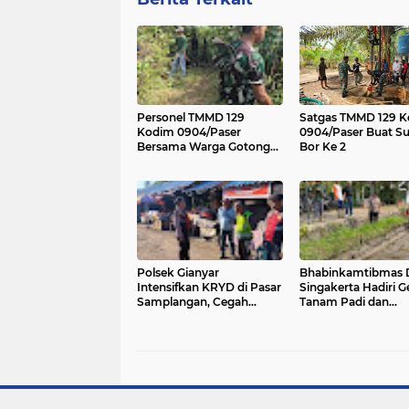
Personel TMMD 129
Satgas TMMD 129 
Kodim 0904/Paser
0904/Paser Buat S
Bersama Warga Gotong
Bor Ke 2
Royong Bersihkan Jalan
Polsek Gianyar
Bhabinkamtibmas 
Intensifkan KRYD di Pasar
Singakerta Hadiri 
Samplangan, Cegah
Tanam Padi dan
Premanisme dan Jaga
Peluncuran Sistem
Rasa Aman Masyarakat
Budidaya PM-AAS