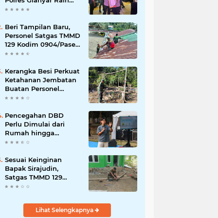
Polres Gianyar Raih
Penghargaan
Hoegeng Awards 2026
Beri Tampilan Baru,
Personel Satgas TMMD
129 Kodim 0904/Paser
Cat Atap Rumah
Marbot
Kerangka Besi Perkuat
Ketahanan Jembatan
Buatan Personel
TMMD 129
Pencegahan DBD
Perlu Dimulai dari
Rumah hingga
Lingkungan Sekolah
Sesuai Keinginan
Bapak Sirajudin,
Satgas TMMD 129
Ubah Tampilan
Rumahnya
Lihat Selengkapnya