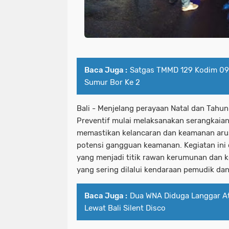
Baca Juga :
Satgas TMMD 129 Kodim 09
Sumur Bor Ke 2
Bali - Menjelang perayaan Natal dan Tahun
Preventif mulai melaksanakan serangkaian
memastikan kelancaran dan keamanan arus 
potensi gangguan keamanan. Kegiatan ini d
yang menjadi titik rawan kerumunan dan k
yang sering dilalui kendaraan pemudik da
Baca Juga :
Dua WNA Diduga Langgar At
Lewat Bali Silent Disco