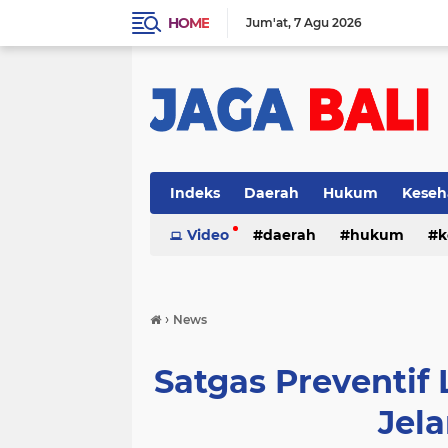
HOME
Jum'at
7 Agu 2026
Indeks
Daerah
Hukum
Keseh
Video
daerah
hukum
k
›
News
Satgas Preventif 
Jel