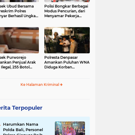
sek Ubud Bersama
Polisi Bongkar Berbagai
reskrim Polres
Modus Pencurian, dari
nyar Berhasil Ungkap
Menyamar Pekerja
s Curanmor Viral di
hingga Bobol Gerai
ia Sosial
sek Purworejo
Polresta Denpasar
nkan Penjual Arak
Amankan Puluhan WNA
 Ilegal, 255 Botol
Diduga Korban
ita
Penyekapan Akan di
Jadikan Operator Scam
Ke Halaman Kriminal
rita Terpopuler
Harumkan Nama
Polda Bali, Personel