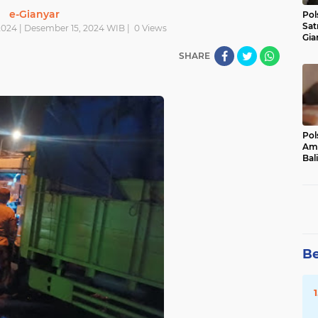
e-Gianyar
Pol
Sat
024 | Desember 15, 2024 WIB |
0
Views
Gia
Kasu
SHARE
Med
Pol
Ama
Bali
Dis
Be