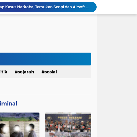
Polresta Denpasar Ungkap Kasus Narkoba, Temukan Senpi dan Airsoft Gun Saat Pengerebekan
Masuk Fase Finishing Sebelum Diserahkan
Beri Tampilan Baru, Personel Satgas TMMD 129 Kodim 0904/Paser Cat Atap Rumah Marbot
Dimulai dari Rumah hingga Lingkungan Sekolah
Personel Satgas TMMD 129 Kodim 0904/Paser Ciptakan Lingkungan Bersih
Sosialisasi Bahaya Narkoba Pada TMMD 129 Kodim 0904/Paser Disambut Positif
Babinsa Hadir di Posyandu Cenderawasih, Wujud Sinergi TNI Dukung Kesehatan Masyarakat
Polres Gianyar Gelar Apel Kesiapan Pengamanan Final Piala Presiden 2026
mah Bapak Sirajudi Setelah Direnovasi
itik
sejarah
sosial
Personel Satgas TMMD 129 Kodim 0904/Paser Bongkar Rumah milik Bapak Harim
iminal