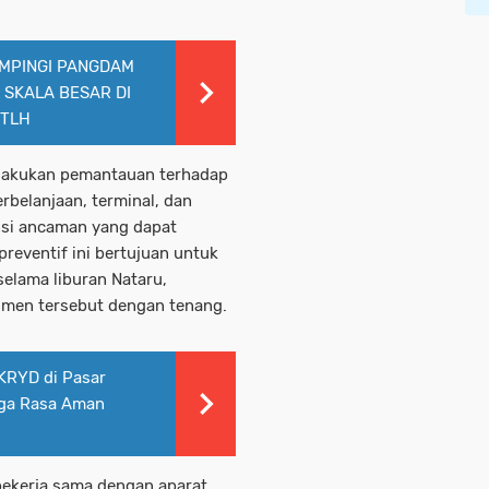
MPINGI PANGDAM
 SKALA BESAR DI
RTLH
 melakukan pemantauan terhadap
rbelanjaan, terminal, dan
nsi ancaman yang dapat
eventif ini bertujuan untuk
elama liburan Nataru,
men tersebut dengan tenang.
 KRYD di Pasar
ga Rasa Aman
 bekerja sama dengan aparat