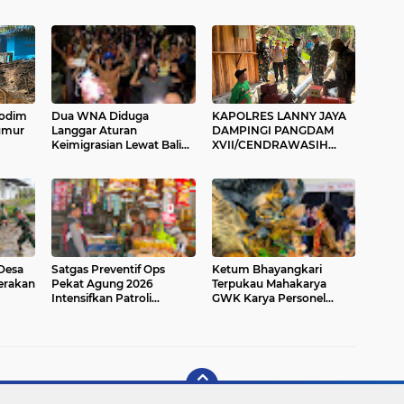
Kodim
Dua WNA Diduga
KAPOLRES LANNY JAYA
umur
Langgar Aturan
DAMPINGI PANGDAM
Keimigrasian Lewat Bali
XVII/CENDRAWASIH
Silent Disco
BUKA BAKTI SOSIAL
SKALA BESAR DI LANNY
JAYA, BANGUN PLTMH
HINGGA RTLH
Desa
Satgas Preventif Ops
Ketum Bhayangkari
Gerakan
Pekat Agung 2026
Terpukau Mahakarya
Intensifkan Patroli
GWK Karya Personel
Dialogis di Jalan Raya
Polda Bali Jadi Magnet di
Kesatrian Gianyar
KBN 2026