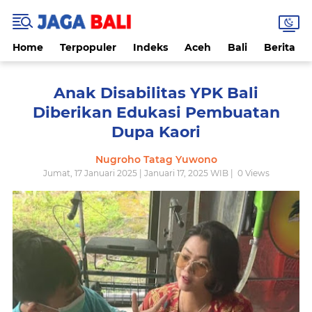
Home
Terpopuler
Indeks
Aceh
Bali
Berita
Anak Disabilitas YPK Bali
Diberikan Edukasi Pembuatan
Dupa Kaori
Nugroho Tatag Yuwono
Jumat, 17 Januari 2025 | Januari 17, 2025 WIB |
0
Views