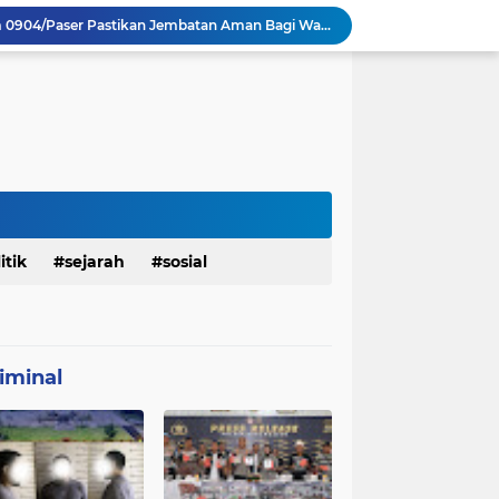
Satgas TMMD 129 Kodim 0904/Paser Pastikan Jembatan Aman Bagi Warga
Sasaran RTLH Ke 5 Sudah Mulai Dieksekusi Oleh Satgas TMMD 129 Kodim 0904/Paser
aktu Luang Personel TMMD 129 Pada Sore Hari
Satgas TMMD Ke 129 Kodim 0904/Paser Pasang Lantai Baru Pada Rumah Bapak Harim
TMMD Ke 129 Kodim 0904/Paser Terima Kunjungan Dari Tim Wasev Mabesad
Personel Satgas TMMD 129 Kodim 0904/Paser Ciptakan Lingkungan Bersih
Sosialisasi Bahaya Narkoba Pada TMMD 129 Kodim 0904/Paser Disambut Positif
Babinsa Hadir di Posyandu Cenderawasih, Wujud Sinergi TNI Dukung Kesehatan Masyarakat
Polres Gianyar Gelar Apel Kesiapan Pengamanan Final Piala Presiden 2026
itik
sejarah
sosial
Renovasi Rumah Bapak Harim Mendekati 70% Sebelum Penutupan TMMD 129
iminal