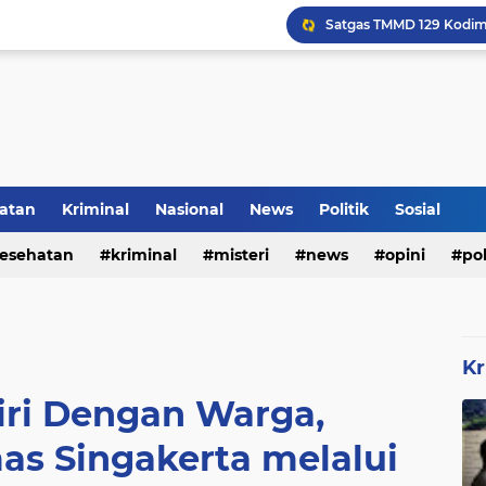
Voli Menjadi Pengisi W
atan
Kriminal
Nasional
News
Politik
Sosial
esehatan
kriminal
misteri
news
opini
pol
Kr
iri Dengan Warga,
s Singakerta melalui