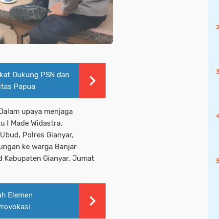
akat Dukung PSN dan
itas Papua
d,Dalam upaya menjaga
u I Made Widastra,
Ubud, Polres Gianyar,
ungan ke warga Banjar
d Kabupaten Gianyar. Jumat
uh Elemen
Provokasi