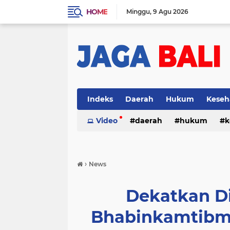
HOME
Minggu
9 Agu 2026
Indeks
Daerah
Hukum
Keseh
Video
daerah
hukum
k
›
News
Dekatkan D
Bhabinkamtibma