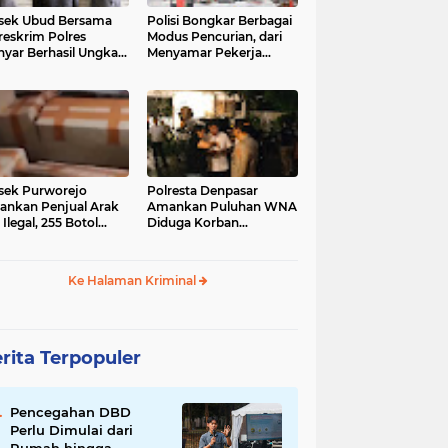
sek Ubud Bersama
Polisi Bongkar Berbagai
reskrim Polres
Modus Pencurian, dari
nyar Berhasil Ungkap
Menyamar Pekerja
s Curanmor Viral di
hingga Bobol Gerai
ia Sosial
sek Purworejo
Polresta Denpasar
nkan Penjual Arak
Amankan Puluhan WNA
 Ilegal, 255 Botol
Diduga Korban
ita
Penyekapan Akan di
Jadikan Operator Scam
Ke Halaman Kriminal
rita Terpopuler
Pencegahan DBD
Perlu Dimulai dari