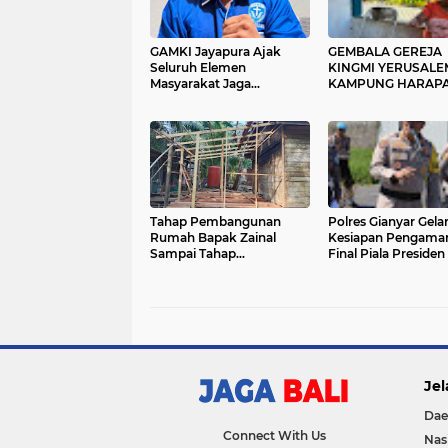
GAMKI Jayapura Ajak
GEMBALA GEREJA
Seluruh Elemen
KINGMI YERUSALE
Masyarakat Jaga
KAMPUNG HARAP
Kamtibmas dan Tolak
IMBAU MASYARAK
Provokasi
JAGA PERSATUAN
TIDAK MUDAH
TERPROVOKASI
Tahap Pembangunan
Polres Gianyar Gela
Rumah Bapak Zainal
Kesiapan Pengama
Sampai Tahap
Final Piala Presiden
Pembuatan Kerangka
Jel
Dae
Connect With Us
Nas