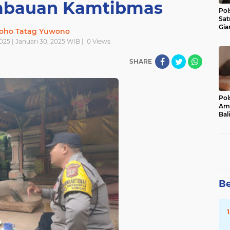
mbauan Kamtibmas
Pol
Sat
Gia
oho Tatag Yuwono
Kasu
025 | Januari 30, 2025 WIB |
0
Views
Med
SHARE
Pol
Ama
Bali
Dis
Be