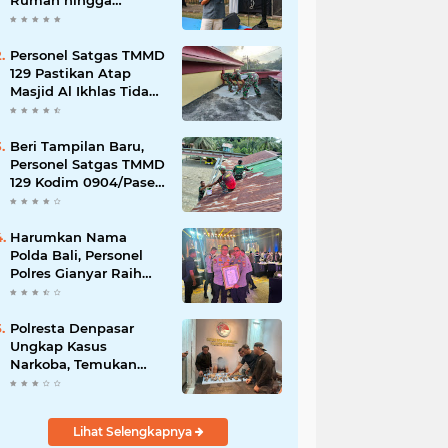
Rumah hingga
Lingkungan Sekolah
Personel Satgas TMMD
129 Pastikan Atap
Masjid Al Ikhlas Tidak
Bocor Lagi
Beri Tampilan Baru,
Personel Satgas TMMD
129 Kodim 0904/Paser
Cat Atap Rumah
Marbot
Harumkan Nama
Polda Bali, Personel
Polres Gianyar Raih
Penghargaan
Hoegeng Awards 2026
Polresta Denpasar
Ungkap Kasus
Narkoba, Temukan
Senpi dan Airsoft Gun
Saat Pengerebekan
Lihat Selengkapnya