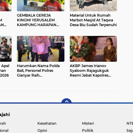
GEMBALA GEREJA
Material Untuk Rumah
M
KINGMI YERUSALEM
Marbot Masjid At Taqwa
AN
KAMPUNG HARAPAN
Desa Biu Sudah Terpenuhi
AT
IMBAU MASYARAKAT
 DAN
JAGA PERSATUAN DAN
TIDAK MUDAH
TERPROVOKASI
r Apel
Harumkan Nama Polda
AKBP James Irianov
nan
Bali, Personel Polres
Syaloom Rajagukguk
 2026
Gianyar Raih
Resmi Jabat Kapolres
Penghargaan Hoegeng
Gianyar, Siap Lanjutkan
Awards 2026
Pelayanan Presisi
ajahi
rah
Kesehatan
Misteri
NT
ional
Opini
Politik
Sej