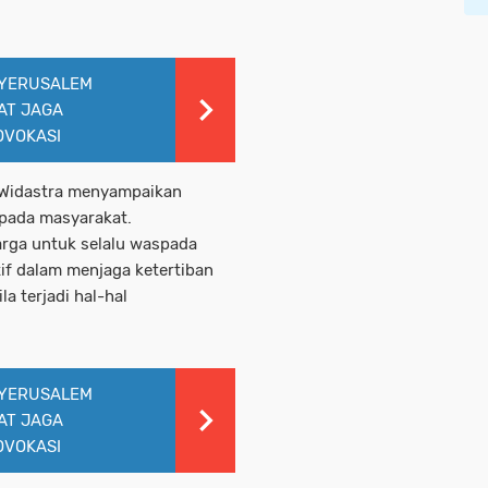
 YERUSALEM
AT JAGA
OVOKASI
 Widastra menyampaikan
pada masyarakat.
rga untuk selalu waspada
if dalam menjaga ketertiban
a terjadi hal-hal
 YERUSALEM
AT JAGA
OVOKASI