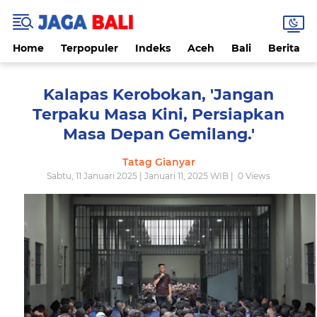
Home
Terpopuler
Indeks
Aceh
Bali
Berita
Kalapas Kerobokan, 'Jangan
Terpaku Masa Kini, Persiapkan
Masa Depan Gemilang.'
Tatag Gianyar
Sabtu, 11 Januari 2025 | Januari 11, 2025 WIB |
0
Views