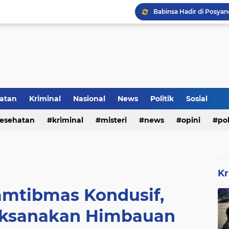
Inilah Tampilan Baru Ru
Rumah Bapak Sirajudin 
Pencegahan DBD Perlu 
atan
Kriminal
Nasional
News
Politik
Sosial
Kerangka Besi Perkuat
esehatan
kriminal
misteri
news
opini
pol
Kr
mtibmas Kondusif,
Laksanakan Himbauan