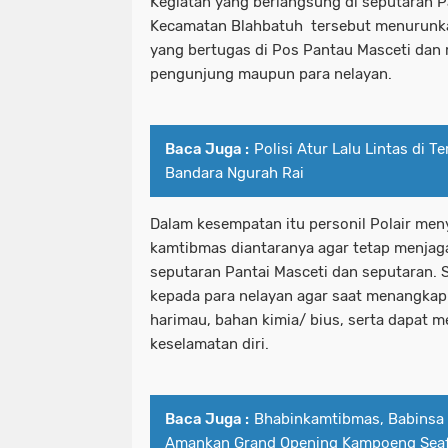
Kegiatan yang berlangsung di seputaran 
Kecamatan Blahbatuh tersebut menurunka
yang bertugas di Pos Pantau Masceti dan
pengunjung maupun para nelayan.
Baca Juga :
Polisi Atur Lalu Lintas di 
Bandara Ngurah Rai
Dalam kesempatan itu personil Polair me
kamtibmas diantaranya agar tetap menjag
seputaran Pantai Masceti dan seputaran.
kepada para nelayan agar saat menangkap
harimau, bahan kimia/ bius, serta dapat 
keselamatan diri.
Baca Juga :
Bhabinkamtibmas, Babinsa
Amankan Grand Opening Kampoeng Seaf