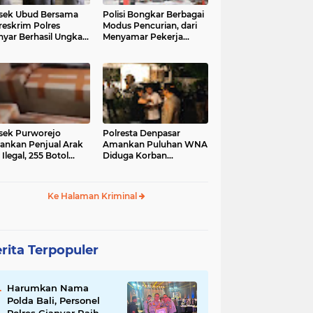
sek Ubud Bersama
Polisi Bongkar Berbagai
reskrim Polres
Modus Pencurian, dari
nyar Berhasil Ungkap
Menyamar Pekerja
s Curanmor Viral di
hingga Bobol Gerai
ia Sosial
sek Purworejo
Polresta Denpasar
nkan Penjual Arak
Amankan Puluhan WNA
 Ilegal, 255 Botol
Diduga Korban
ita
Penyekapan Akan di
Jadikan Operator Scam
Ke Halaman Kriminal
rita Terpopuler
Harumkan Nama
Polda Bali, Personel