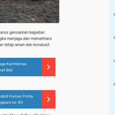
terus gencarkan kegiatan
rangka menjaga dan memelihara
ar tetap aman dan kondusif.
iaga Kamtibmas
at Bali
 Kabid Humas Polda
angkara ke-80