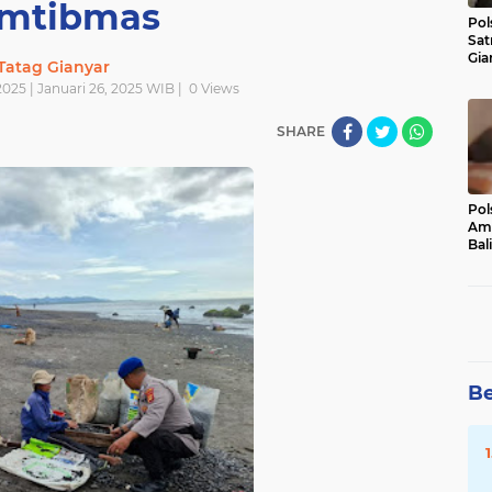
mtibmas
Pol
Sat
Gia
Tatag Gianyar
Kasu
025 | Januari 26, 2025 WIB |
0
Views
Med
SHARE
Pol
Ama
Bali
Dis
Be