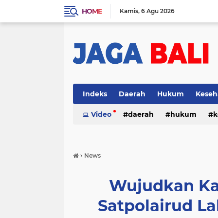
HOME
Kamis
6 Agu 2026
Indeks
Daerah
Hukum
Keseh
Video
daerah
hukum
k
›
News
Wujudkan Ka
Satpolairud 