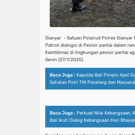
Gianyar - Satuan Polairud Polres Gianyar 
Patroli dialogis di Pesisir pantai dalam 
Kamtibmas di lingkungan pesisir pantai ag
Senin (27/1/2025).
Baca Juga :
Kapolda Bali Pimpin Apel S
Satukan Polri TNI Pecalang dan Masyarak
Baca Juga :
Perkuat Nilai Kebangsaan,
Bali Ikuti Dialog Kebangsaan Hari Bhay