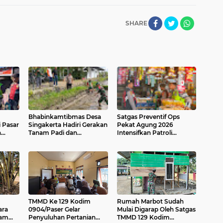
SHARE
Bhabinkamtibmas Desa
Satgas Preventif Ops
 Pasar
Singakerta Hadiri Gerakan
Pekat Agung 2026
h
Tanam Padi dan
Intensifkan Patroli
aga
Peluncuran Sistem
Dialogis di Jalan Raya
akat
Budidaya PM-AAS
Kesatrian Gianyar
TMMD Ke 129 Kodim
Rumah Marbot Sudah
ara
0904/Paser Gelar
Mulai Digarap Oleh Satgas
ram
Penyuluhan Pertanian
TMMD 129 Kodim