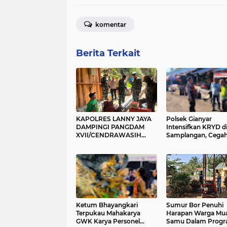
komentar
Berita Terkait
KAPOLRES LANNY JAYA
Polsek Gianyar
DAMPINGI PANGDAM
Intensifkan KRYD di
XVII/CENDRAWASIH
Samplangan, Cega
BUKA BAKTI SOSIAL
Premanisme dan J
SKALA BESAR DI LANNY
Rasa Aman Masyar
JAYA, BANGUN PLTMH
HINGGA RTLH
Ketum Bhayangkari
Sumur Bor Penuhi
Terpukau Mahakarya
Harapan Warga Mu
GWK Karya Personel
Samu Dalam Prog