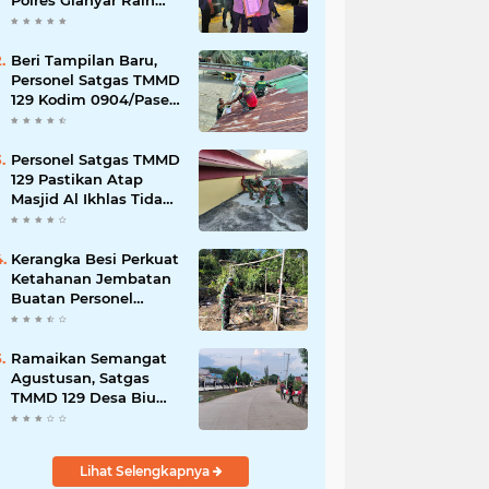
Polres Gianyar Raih
Penghargaan
Hoegeng Awards 2026
Beri Tampilan Baru,
Personel Satgas TMMD
129 Kodim 0904/Paser
Cat Atap Rumah
Marbot
Personel Satgas TMMD
129 Pastikan Atap
Masjid Al Ikhlas Tidak
Bocor Lagi
Kerangka Besi Perkuat
Ketahanan Jembatan
Buatan Personel
TMMD 129
Ramaikan Semangat
Agustusan, Satgas
TMMD 129 Desa Biu
Hiasi Jalanan Desa
Lihat Selengkapnya