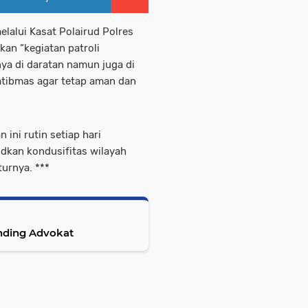
elalui Kasat Polairud Polres
an “kegiatan patroli
nya di daratan namun juga di
mtibmas agar tetap aman dan
ini rutin setiap hari
udkan kondusifitas wilayah
turnya. ***
nding Advokat