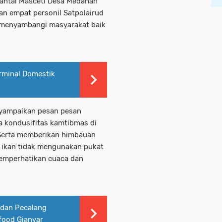
Pantai Masceti Desa Medahan
n empat personil Satpolairud
 menyambangi masyarakat baik
Terminal Domestik
nyampaikan pesan pesan
a kondusifitas kamtibmas di
 Serta memberikan himbauan
 ikan tidak mengunakan pukat
memperhatikan cuaca dan
 dan Pecalang
ood Gianyar