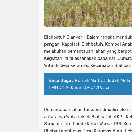
Blahbatuh Gianyar - Dalam rangka mendu
pangan, Kapolsek Blahbatuh, Kompol Anak 
melakukan pemantauan lahan yang berpote
Kegiatan ini dilaksanakan pada hari Jumat,
Wita di Desa Keramas, Kecamatan Blahbatu
Baca Juga :
Rumah Marbot Sudah Mulai 
TMMD 129 Kodim 0904/Paser
Pemantauan lahan tersebut dihadiri oleh se
antaranya Wakapolsek Blahbatuh AKP I Ketu
Samapta Iptu Pande Ketut Warsa, PPL Kec
Bhabinkamtibmas Desa Keramas Aiptu I Mad