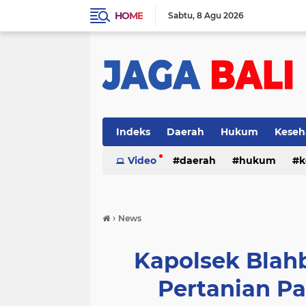
HOME
Sabtu
8 Agu 2026
Indeks
Daerah
Hukum
Keseh
Video
daerah
hukum
k
›
News
Kapolsek Blah
Pertanian P