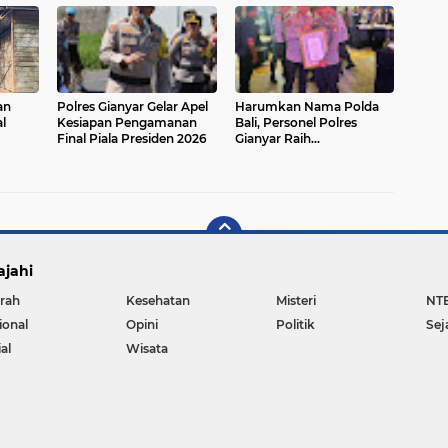
JAGA PERSATUAN DAN
JAGA PERSATUAN DAN
TIDAK MUDAH
TIDAK MUDAH
TERPROVOKASI
TERPROVOKASI
an
Polres Gianyar Gelar Apel
Harumkan Nama Polda
l
Kesiapan Pengamanan
Bali, Personel Polres
Final Piala Presiden 2026
Gianyar Raih
ka
Penghargaan Hoegeng
Awards 2026
ajahi
rah
Kesehatan
Misteri
NT
ional
Opini
Politik
Sej
al
Wisata