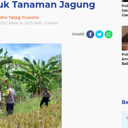
tuk Tanaman Jagung
Pol
Sat
Gia
oho Tatag Yuwono
Kasu
025 | Maret 14, 2025 WIB |
0
Views
Med
SHARE
Pol
Ama
Bali
Dis
Be