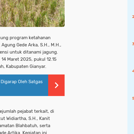
kung program ketahanan
Agung Gede Arka, S.H., M.H.,
nsi untuk ditanami jagung.
 14 Maret 2025, pukul 12.15
h, Kabupaten Gianyar.
Digarap Oleh Satgas
jumlah pejabat terkait, di
t Widiartha, S.H., Kanit
amatan Blahbatuh, serta
e Artika. Kegiatan ini