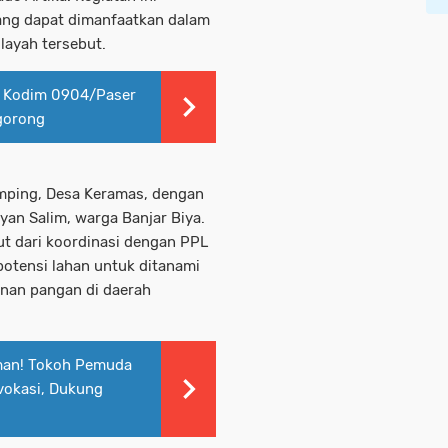
yang dapat dimanfaatkan dalam
ayah tersebut.
 Kodim 0904/Paser
gorong
Amping, Desa Keramas, dengan
ayan Salim, warga Banjar Biya.
jut dari koordinasi dengan PPL
potensi lahan untuk ditanami
anan pangan di daerah
man! Tokoh Pemuda
vokasi, Dukung