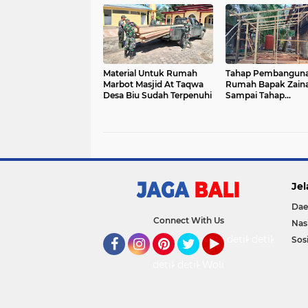
Papua
Provokasi
Material Untuk Rumah
Tahap Pembangun
Marbot Masjid At Taqwa
Rumah Bapak Zaina
Desa Biu Sudah Terpenuhi
Sampai Tahap
Pembuatan Kerang
Jel
Dae
Connect With Us
Nas
detikOto
detikTravel
Sosi
Facebook
Instagram
Pinterest
Twitter
YouTube
detikFood
detikHealth
Wolipop