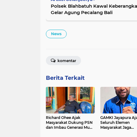
Polsek Blahbatuh Kawal Keberangka
Gelar Agung Pecalang Bali
News
komentar
Berita Terkait
Richard Ohee Ajak
GAMKI Jayapura Aj
Masyarakat Dukung PSN
Seluruh Elemen
dan Imbau Generasi Muda
Masyarakat Jaga
Menjaga Kondusivitas
Kamtibmas dan Tol