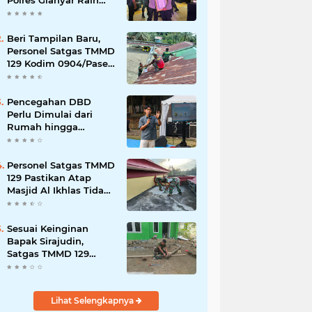
Polres Gianyar Raih
Penghargaan
Hoegeng Awards 2026
Beri Tampilan Baru,
Personel Satgas TMMD
129 Kodim 0904/Paser
Cat Atap Rumah
Marbot
Pencegahan DBD
Perlu Dimulai dari
Rumah hingga
Lingkungan Sekolah
Personel Satgas TMMD
129 Pastikan Atap
Masjid Al Ikhlas Tidak
Bocor Lagi
Sesuai Keinginan
Bapak Sirajudin,
Satgas TMMD 129
Ubah Tampilan
Rumahnya
Lihat Selengkapnya