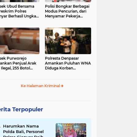
sek Ubud Bersama
Polisi Bongkar Berbagai
reskrim Polres
Modus Pencurian, dari
nyar Berhasil Ungkap
Menyamar Pekerja
s Curanmor Viral di
hingga Bobol Gerai
ia Sosial
sek Purworejo
Polresta Denpasar
nkan Penjual Arak
Amankan Puluhan WNA
 Ilegal, 255 Botol
Diduga Korban
ita
Penyekapan Akan di
Jadikan Operator Scam
Ke Halaman Kriminal
rita Terpopuler
Harumkan Nama
Polda Bali, Personel