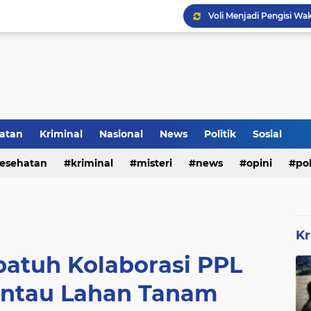
Voli Menjadi Pengisi W
Inilah Tampilan Baru Ru
atan
Kriminal
Nasional
News
Politik
Sosial
esehatan
kriminal
misteri
news
opini
pol
Kr
batuh Kolaborasi PPL
antau Lahan Tanam