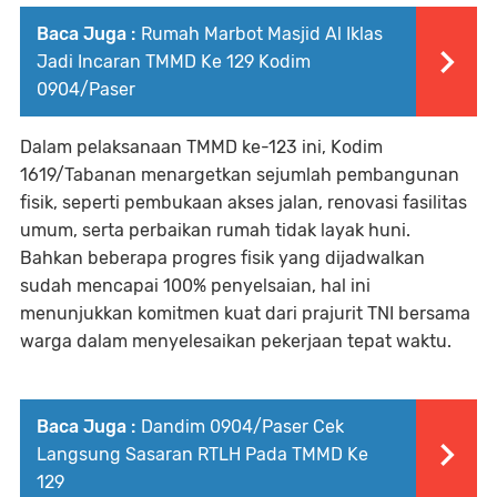
Baca Juga :
Rumah Marbot Masjid Al Iklas
Jadi Incaran TMMD Ke 129 Kodim
0904/Paser
Dalam pelaksanaan TMMD ke-123 ini, Kodim
1619/Tabanan menargetkan sejumlah pembangunan
fisik, seperti pembukaan akses jalan, renovasi fasilitas
umum, serta perbaikan rumah tidak layak huni.
Bahkan beberapa progres fisik yang dijadwalkan
sudah mencapai 100% penyelsaian, hal ini
menunjukkan komitmen kuat dari prajurit TNI bersama
warga dalam menyelesaikan pekerjaan tepat waktu.
Baca Juga :
Dandim 0904/Paser Cek
Langsung Sasaran RTLH Pada TMMD Ke
129