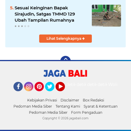
Sesuai Keinginan Bapak
Sirajudin, Satgas TMMD 129
Ubah Tampilan Rumahnya
Lihat Selengkapnya
detikOto
detikTravel
detikFood
detikHealth
Wolipop
Facebook
Instagram
Pinterest
Twitter
YouTube
Kebijakan Privasi
Disclaimer
Box Redaksi
Pedoman Media Siber
Tentang Kami
Syarat & Ketentuan
Pedoman Media Siber
Form Pengaduan
Copyright ©
2026 jagabali.com