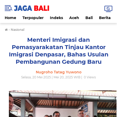
Home
Terpopuler
Indeks
Aceh
Bali
Berita
›
Nasional
Menteri Imigrasi dan
Pemasyarakatan Tinjau Kantor
Imigrasi Denpasar, Bahas Usulan
Pembangunan Gedung Baru
Nugroho Tatag Yuwono
Selasa, 20 Mei 2025 | Mei 20, 2025 WIB |
0
Views