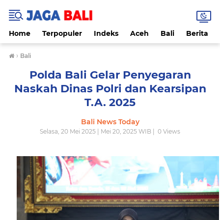
Home
Terpopuler
Indeks
Aceh
Bali
Berita
›
Bali
Polda Bali Gelar Penyegaran
Naskah Dinas Polri dan Kearsipan
T.A. 2025
Bali News Today
Selasa, 20 Mei 2025 | Mei 20, 2025 WIB |
0
Views