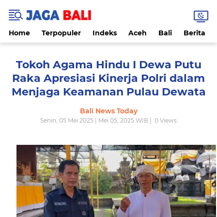
Home
Terpopuler
Indeks
Aceh
Bali
Berita
Tokoh Agama Hindu I Dewa Putu
Raka Apresiasi Kinerja Polri dalam
Menjaga Keamanan Pulau Dewata
Bali News Today
Senin, 05 Mei 2025 | Mei 05, 2025 WIB |
0
Views