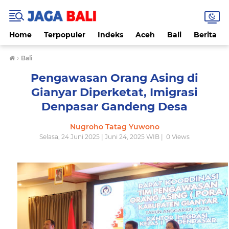
Home
Terpopuler
Indeks
Aceh
Bali
Berita
›
Bali
Pengawasan Orang Asing di
Gianyar Diperketat, Imigrasi
Denpasar Gandeng Desa
Nugroho Tatag Yuwono
Selasa, 24 Juni 2025 | Juni 24, 2025 WIB |
0
Views