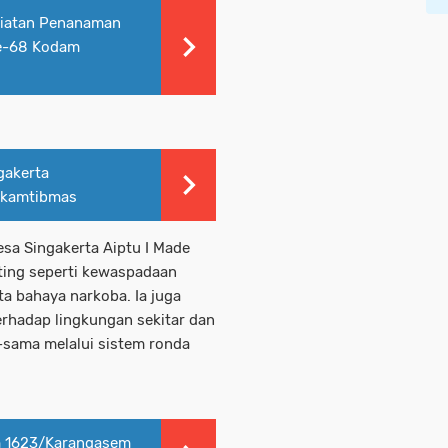
egiatan Penanaman
ke-68 Kodam
gakerta
 kamtibmas
a Singakerta Aiptu I Made
ing seperti kewaspadaan
ta bahaya narkoba. Ia juga
erhadap lingkungan sekitar dan
sama melalui sistem ronda
m 1623/Karangasem