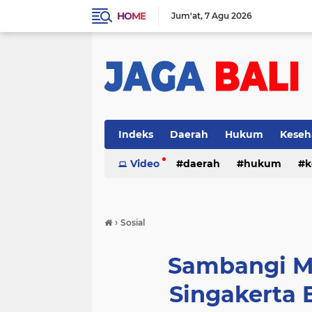
HOME
Jum'at
7 Agu 2026
Indeks
Daerah
Hukum
Keseh
Video
daerah
hukum
k
›
Sosial
Sambangi M
Singakerta