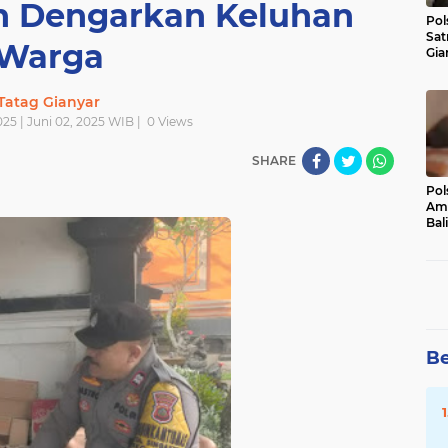
 Dengarkan Keluhan
Pol
Sat
Warga
Gia
Kasu
Med
Tatag Gianyar
025 | Juni 02, 2025 WIB |
0
Views
SHARE
Pol
Ama
Bali
Dis
Be