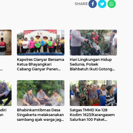
SHARE
Kapolres Gianyar Bersama
Hari Lingkungan Hidup
Ketua Bhayangkari
Sedunia, Polsek
Cabang Gianyar Panen
Blahbatuh Ikuti Gotong
at
Jagung dan Ikan Lele di
Royong Bersihkan
Polsek Tampaksiring
Sampah Plastik
diri
Bhabinkamtibmas Desa
Satgas TMMD Ke-128
an
Singakerta melaksanakan
Kodim 1623/Karangasem
sambang ajak warga jaga
Salurkan 100 Paket
ti ke-
kamtibmas
Sembako untuk Warga
ana
Abang