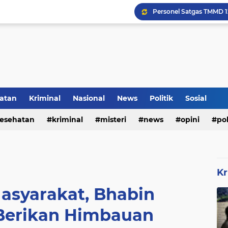
Inilah Tampilan Baru Ru
Rumah Bapak Sirajudin 
atan
Kriminal
Nasional
News
Politik
Sosial
esehatan
kriminal
misteri
news
opini
pol
Kr
asyarakat, Bhabin
 Berikan Himbauan