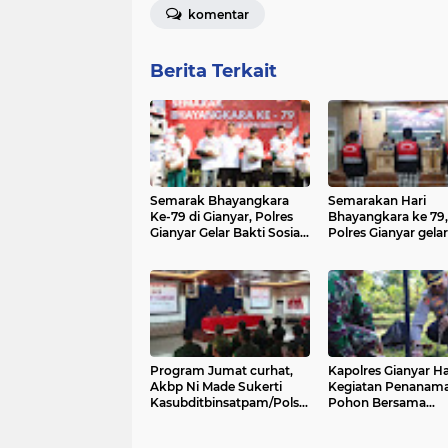
komentar
Berita Terkait
Semarak Bhayangkara
Semarakan Hari
Ke-79 di Gianyar, Polres
Bhayangkara ke 79,
Gianyar Gelar Bakti Sosial
Polres Gianyar gelar
dan Pelayanan Publik
Lomba Pecalang Ad
untuk Masyarakat
Program Jumat curhat,
Kapolres Gianyar Ha
Akbp Ni Made Sukerti
Kegiatan Penanam
Kasubditbinsatpam/Polsus
Pohon Bersama
Ditbinmas Polda Bali
Peringatan Hari Bak
68 Kodam IX/Uday