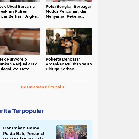
sek Ubud Bersama
Polisi Bongkar Berbagai
reskrim Polres
Modus Pencurian, dari
nyar Berhasil Ungkap
Menyamar Pekerja
s Curanmor Viral di
hingga Bobol Gerai
ia Sosial
sek Purworejo
Polresta Denpasar
nkan Penjual Arak
Amankan Puluhan WNA
 Ilegal, 255 Botol
Diduga Korban
ita
Penyekapan Akan di
Jadikan Operator Scam
Ke Halaman Kriminal
rita Terpopuler
Harumkan Nama
Polda Bali, Personel