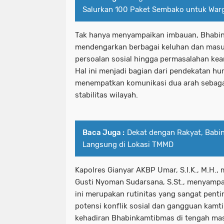
Salurkan 100 Paket Sembako untuk War
Tak hanya menyampaikan imbauan, Bhabin
mendengarkan berbagai keluhan dan masuk
persoalan sosial hingga permasalahan ke
Hal ini menjadi bagian dari pendekatan hu
menempatkan komunikasi dua arah sebaga
stabilitas wilayah.
Baca Juga :
Dekat dengan Rakyat, Babi
Langsung di Lokasi TMMD
Kapolres Gianyar AKBP Umar, S.I.K., M.H.,
Gusti Nyoman Sudarsana, S.St., menyamp
ini merupakan rutinitas yang sangat penti
potensi konflik sosial dan gangguan kam
kehadiran Bhabinkamtibmas di tengah ma