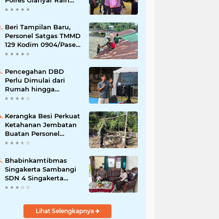
Polres Gianyar Raih
Penghargaan
Hoegeng Awards 2026
Beri Tampilan Baru,
Personel Satgas TMMD
129 Kodim 0904/Paser
Cat Atap Rumah
Marbot
Pencegahan DBD
Perlu Dimulai dari
Rumah hingga
Lingkungan Sekolah
Kerangka Besi Perkuat
Ketahanan Jembatan
Buatan Personel
TMMD 129
Bhabinkamtibmas
Singakerta Sambangi
SDN 4 Singakerta
Edukasi Pencegahan
Penculikan Anak
Lihat Selengkapnya