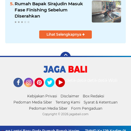
Rumah Bapak Sirajudin Masuk
Fase Finishing Sebelum
Diserahkan
Lihat Selengkapnya
detikOto
detikTravel
detikFood
detikHealth
Wolipop
Facebook
Instagram
Pinterest
Twitter
YouTube
Kebijakan Privasi
Disclaimer
Box Redaksi
Pedoman Media Siber
Tentang Kami
Syarat & Ketentuan
Pedoman Media Siber
Form Pengaduan
Copyright ©
2026 jagabali.com
ang Lantai Baru Pada Rumah Bapak Harim
TMMD Ke 129 Kodim 0904/P