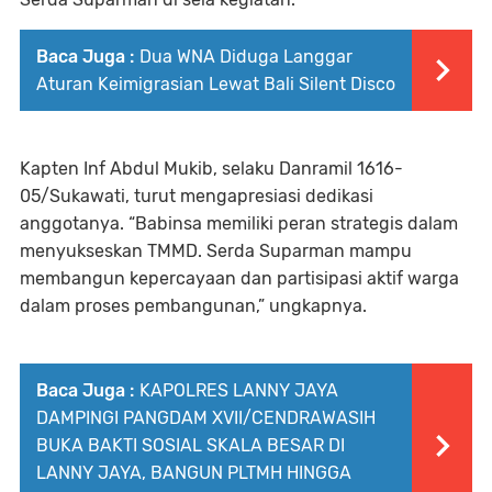
Baca Juga :
Dua WNA Diduga Langgar
Aturan Keimigrasian Lewat Bali Silent Disco
Kapten Inf Abdul Mukib, selaku Danramil 1616-
05/Sukawati, turut mengapresiasi dedikasi
anggotanya. “Babinsa memiliki peran strategis dalam
menyukseskan TMMD. Serda Suparman mampu
membangun kepercayaan dan partisipasi aktif warga
dalam proses pembangunan,” ungkapnya.
Baca Juga :
KAPOLRES LANNY JAYA
DAMPINGI PANGDAM XVII/CENDRAWASIH
BUKA BAKTI SOSIAL SKALA BESAR DI
LANNY JAYA, BANGUN PLTMH HINGGA