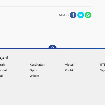
SHARE
ajahi
rah
Kesehatan
Misteri
NT
ional
Opini
Politik
Sej
al
Wisata