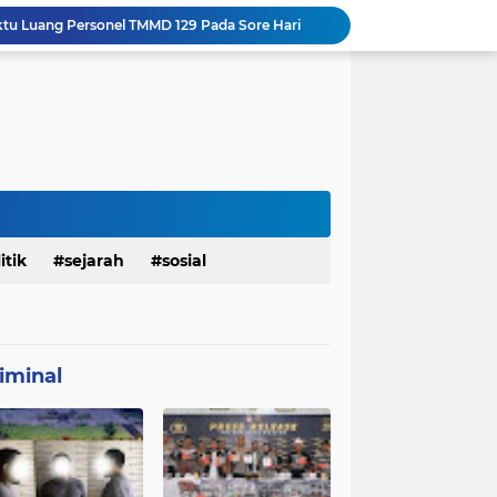
Satgas TMMD Ke 129 Kodim 0904/Paser Pasang Lantai Baru Pada Rumah Bapak Harim
TMMD Ke 129 Kodim 0904/Paser Terima Kunjungan Dari Tim Wasev Mabesad
Personel Satgas TMMD 129 Kodim 0904/Paser Ciptakan Lingkungan Bersih
Sosialisasi Bahaya Narkoba Pada TMMD 129 Kodim 0904/Paser Disambut Positif
Babinsa Hadir di Posyandu Cenderawasih, Wujud Sinergi TNI Dukung Kesehatan Masyarakat
Polres Gianyar Gelar Apel Kesiapan Pengamanan Final Piala Presiden 2026
mah Bapak Sirajudi Setelah Direnovasi
Personel Satgas TMMD 129 Kodim 0904/Paser Bongkar Rumah milik Bapak Harim
Sasaran RTLH Ke 5 Sudah Mulai Dieksekusi Oleh Satgas TMMD 129 Kodim 0904/Paser
itik
sejarah
sosial
aktu Luang Personel TMMD 129 Pada Sore Hari
iminal