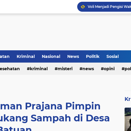
Inilah Tampilan Baru Ru
atan
Kriminal
Nasional
News
Politik
Sosial
esehatan
kriminal
misteri
news
opini
pol
Voli Menjadi Pengisi W
Kr
yoman Prajana Pimpin
kang Sampah di Desa
Batuan