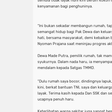
semula tidak layak huni kini berdiri koko
kenyamanan bagi penghuninya.
“Ini bukan sekadar membangun rumah, ta
semangat hidup bagi Pak Dewa dan keluar
hati, bersama masyarakat, demi kebaikan be
Nyoman Prajana saat meninjau progres a
Dewa Made Putra, pemilik rumah, tak ma
syukurnya. Dalam nada haru, ia menyampai
mendalam kepada Satgas TMMD.
“Dulu rumah saya bocor, dindingnya lapuk,
kini, berkat bantuan TNI, saya dan keluarg
layak. Terima kasih kepada Dan SSK dan se
ucapnya penuh haru.
Keterlibatan warga sekitar juga sangat be