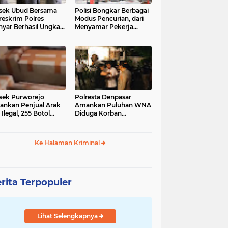
sek Ubud Bersama
Polisi Bongkar Berbagai
reskrim Polres
Modus Pencurian, dari
nyar Berhasil Ungkap
Menyamar Pekerja
s Curanmor Viral di
hingga Bobol Gerai
ia Sosial
sek Purworejo
Polresta Denpasar
nkan Penjual Arak
Amankan Puluhan WNA
 Ilegal, 255 Botol
Diduga Korban
ita
Penyekapan Akan di
Jadikan Operator Scam
Ke Halaman Kriminal
rita Terpopuler
Lihat Selengkapnya