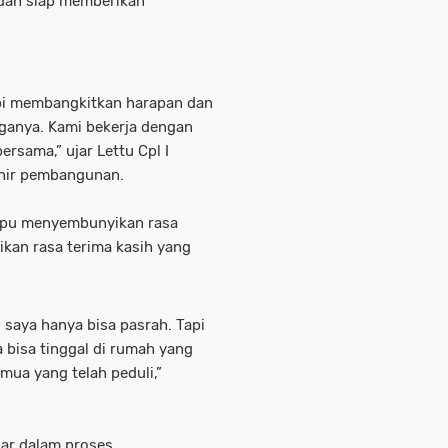
h dan siap memberikan
pi membangkitkan harapan dan
ganya. Kami bekerja dengan
rsama,” ujar Lettu Cpl I
khir pembangunan.
mpu menyembunyikan rasa
kan rasa terima kasih yang
 saya hanya bisa pasrah. Tapi
a bisa tinggal di rumah yang
mua yang telah peduli,”
sar dalam proses