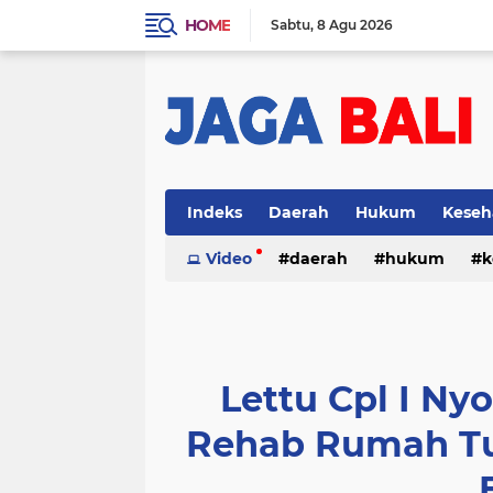
HOME
Sabtu
8 Agu 2026
Indeks
Daerah
Hukum
Keseh
Video
daerah
hukum
k
Lettu Cpl I N
Rehab Rumah Tu