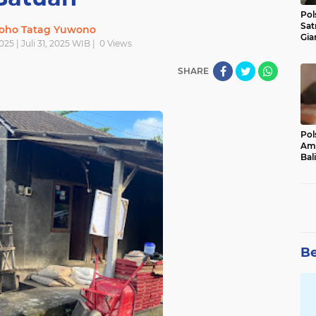
Pol
Sat
oho Tatag Yuwono
Gia
025 | Juli 31, 2025 WIB |
0
Views
Kasu
Med
SHARE
Pol
Ama
Bali
Dis
Be