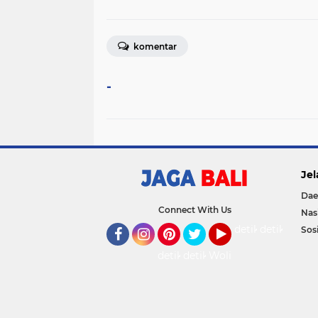
komentar
-
Jel
Dae
Connect With Us
Nas
detikOto
detikTravel
Sosi
Facebook
Instagram
Pinterest
Twitter
YouTube
detikFood
detikHealth
Wolipop