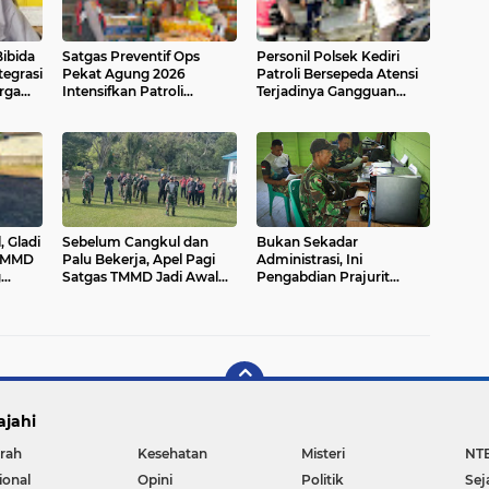
ibida
Satgas Preventif Ops
Personil Polsek Kediri
egrasi
Pekat Agung 2026
Patroli Bersepeda Atensi
rga
Intensifkan Patroli
Terjadinya Gangguan
elang 1
Dialogis di Jalan Raya
Kamtibmas
Kesatrian Gianyar
 Gladi
Sebelum Cangkul dan
Bukan Sekadar
 TMMD
Palu Bekerja, Apel Pagi
Administrasi, Ini
g
Satgas TMMD Jadi Awal
Pengabdian Prajurit
sem
Pengabdian
untuk Rakyat
ajahi
rah
Kesehatan
Misteri
NT
ional
Opini
Politik
Sej