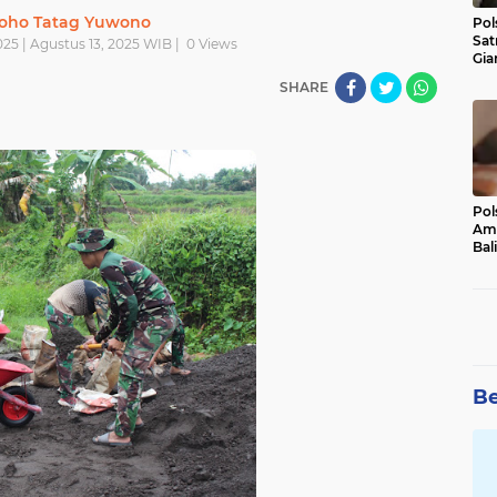
oho Tatag Yuwono
Pol
Sat
25 | Agustus 13, 2025 WIB |
0
Views
Gia
Kasu
SHARE
Med
Pol
Ama
Bali
Dis
Be