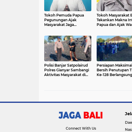
Tokoh Pemuda Papua
Tokoh Masyarakat B
Pegunungan Ajak
Tekankan Makna Int
Masyarakat Jaga
Papua dan Ajak Wa
Kamtibmas dan Dukung
Jaga Kondusifitas J
Pembangunan Jelang 1
Mei
Mei
Polisi Banjar Satpolairud
Persiapan Maksimal,
Polres Gianyar Sambangi
Bersih Penutupan
Aktivitas Masyarakat di
Ke-128 Berlangsun
Pantai Masceti
Lancar di Karanga
Jel
Dae
Connect With Us
Nas