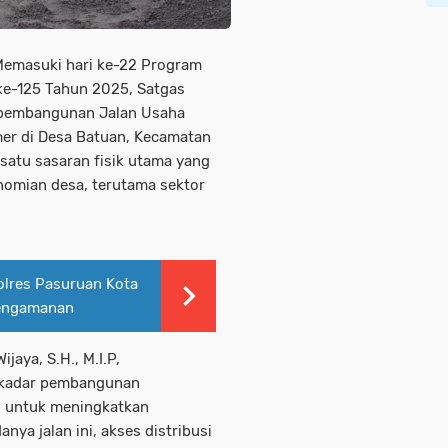
 Memasuki hari ke-22 Program
e-125 Tahun 2025, Satgas
pembangunan Jalan Usaha
imer di Desa Batuan, Kecamatan
satu sasaran fisik utama yang
omian desa, terutama sektor
olres Pasuruan Kota
Pengamanan
jaya, S.H., M.I.P,
ekadar pembangunan
is untuk meningkatkan
nya jalan ini, akses distribusi