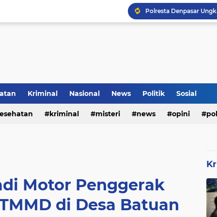
Rumah Bapak Sirajudin 
Pencegahan DBD Perlu 
Kerangka Besi Perkuat
atan
Kriminal
Nasional
News
Politik
Sosial
Inilah Tampilan Baru Ru
esehatan
kriminal
misteri
news
opini
pol
Kr
adi Motor Penggerak
TMMD di Desa Batuan