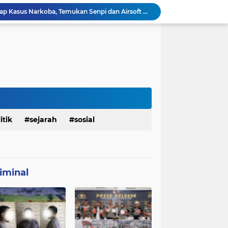
Polresta Denpasar Ungkap Kasus Narkoba, Temukan Senpi dan Airsoft Gun Saat Pengerebekan
Masuk Fase Finishing Sebelum Diserahkan
Beri Tampilan Baru, Personel Satgas TMMD 129 Kodim 0904/Paser Cat Atap Rumah Marbot
Dimulai dari Rumah hingga Lingkungan Sekolah
 Ketahanan Jembatan Buatan Personel TMMD 129
Personel Satgas TMMD 129 Pastikan Atap Masjid Al Ikhlas Tidak Bocor Lagi
Harumkan Nama Polda Bali, Personel Polres Gianyar Raih Penghargaan Hoegeng Awards 2026
Ramaikan Semangat Agustusan, Satgas TMMD 129 Desa Biu Hiasi Jalanan Desa
mah Bapak Sirajudi Setelah Direnovasi
itik
sejarah
sosial
Personel Satgas TMMD 129 Kodim 0904/Paser Bongkar Rumah milik Bapak Harim
iminal