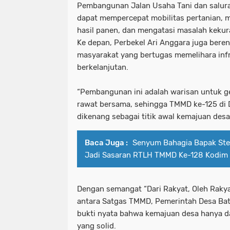
Pembangunan Jalan Usaha Tani dan saluran
dapat mempercepat mobilitas pertanian, m
hasil panen, dan mengatasi masalah kekur
Ke depan, Perbekel Ari Anggara juga be
masyarakat yang bertugas memelihara infr
berkelanjutan.
“Pembangunan ini adalah warisan untuk ge
rawat bersama, sehingga TMMD ke-125 di 
dikenang sebagai titik awal kemajuan desa
Baca Juga :
Senyum Bahagia Bapak St
Jadi Sasaran RTLH TMMD Ke-128 Kodim
Dengan semangat “Dari Rakyat, Oleh Rakyat
antara Satgas TMMD, Pemerintah Desa Bat
bukti nyata bahwa kemajuan desa hanya da
yang solid.