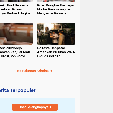
sek Ubud Bersama
Polisi Bongkar Berbagai
reskrim Polres
Modus Pencurian, dari
nyar Berhasil Ungkap
Menyamar Pekerja
s Curanmor Viral di
hingga Bobol Gerai
ia Sosial
sek Purworejo
Polresta Denpasar
nkan Penjual Arak
Amankan Puluhan WNA
 Ilegal, 255 Botol
Diduga Korban
ita
Penyekapan Akan di
Jadikan Operator Scam
Ke Halaman Kriminal
rita Terpopuler
Lihat Selengkapnya