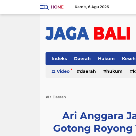
HOME
Kamis
6 Agu 2026
Indeks
Daerah
Hukum
Keseh
Video
daerah
hukum
k
›
Daerah
Ari Anggara J
Gotong Royong 