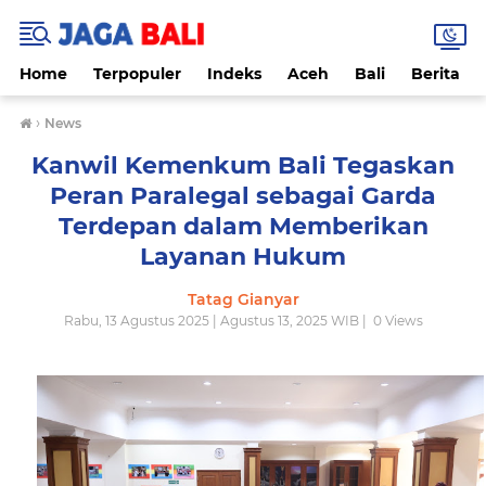
Home
Terpopuler
Indeks
Aceh
Bali
Berita
›
News
Kanwil Kemenkum Bali Tegaskan
Peran Paralegal sebagai Garda
Terdepan dalam Memberikan
Layanan Hukum
Tatag Gianyar
Rabu, 13 Agustus 2025 | Agustus 13, 2025 WIB |
0
Views